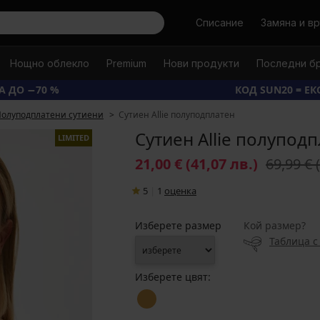
Търси
Списание
Замяна и в
Нощно облекло
Premium
Нови продукти
Последни б
А ДО −70 %
КОД SUN20 = Е
олуподплатени сутиени
Сутиен Allie полуподплатен
Сутиен Allie полупод
LIMITED
21,00 €
(41,07 лв.)
69,99 €
5
|
1
oценка
Изберете размер
Кой размер?
Таблица с
Изберете цвят: