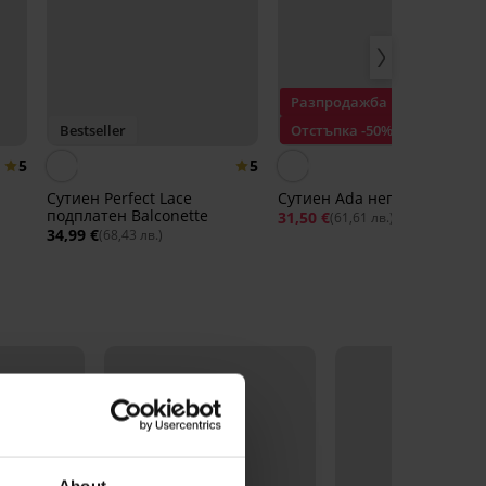
Разпродажба
Bestseller
Отстъпка -50%
5
5
Сутиен Perfect Lace
Сутиен Ada неподплатен
подплатен Balconette
31,50 €
62,99 €
(61,61 лв.)
34,99 €
(68,43 лв.)