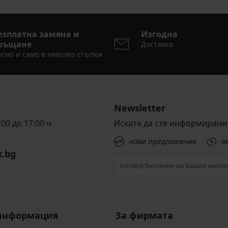
езплатна замяна и
Изгодна
ръщане
Доставка
сно и само в няколко стъпки
Newsletter
00 до 17:00 ч
Искате да сте информирани 
нови предложения
а
x.bg
информация
За фирмата