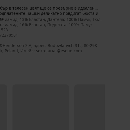
бър в телесен цвят ще се превърне в идеален
подплатените чашки деликатно повдигат бюста и
ла.
олиамид, 13% Еластан, Дантела: 100% Памук, Тюл:
олиамид, 16% Еластан, Подплата: 100% Памук
1523
72278581
q&Henderson S.A, aдрес: Budowlanych 31c, 80-298
k, Poland, Имейл: sekretariat@esotiq.com