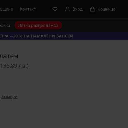
ръщане
Контакт
Вход
Kошница
ройки
Лятна разпродажба
КСТРА −20 % НА НАМАЛЕНИ БАНСКИ
платен
(136,89 лв.)
 размери