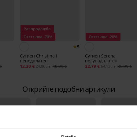
Разпродажба
Отстъпка -70%
Отстъпка -20%
5
Сутиен Christina I
Сутиен Serena
неподплатен
полупадплатен
€
12,30 €
40,99 €
32,79 €
40,99 €
(24,06 лв.)
(64,13 лв.)
Открийте подобни артикули