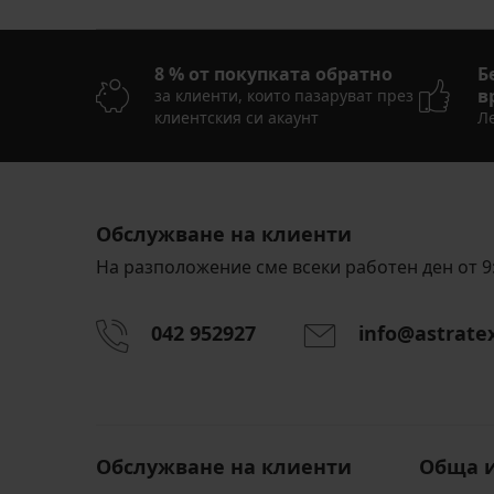
8 % от покупката обратно
Б
в
за клиенти, които пазаруват през
клиентския си акаунт
Ле
Обслужване на клиенти
На разположение сме всеки работен ден от 9:
042 952927
info@astrate
Обслужване на клиенти
Обща 