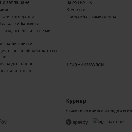
т и заплащане
За ASTRATEX
овия
Контакти
а личните данни
Продажба с комисионна
бельото и банските
стъпя, ако бельото не ми
ия за бисквитки
ия относно обработката на
нни
ия за достъпност
1 EUR = 1.95583 BGN
давани въпроси
Куриер
Стоките са винаги изрядни и н