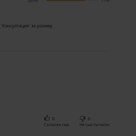
цена
75%
 'Консултация' за размер
0
0
Съгласен съм
Не съм съгласен