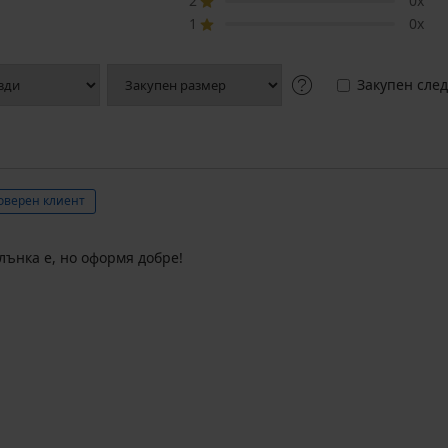
2
0x
1
0x
Закупен след
оверен клиент
лънка е, но оформя добре!