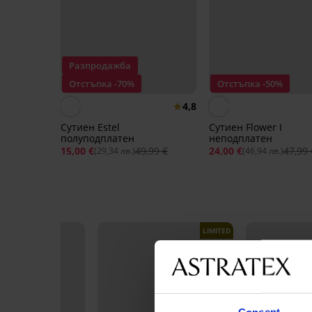
Разпродажба
Отстъпка -70%
Отстъпка -50%
4,8
Сутиен Estel
Сутиен Flower I
полуподплатен
неподплатен
15,00 €
49,99 €
24,00 €
47,99 
(29,34 лв.)
(46,94 лв.)
LIMITED