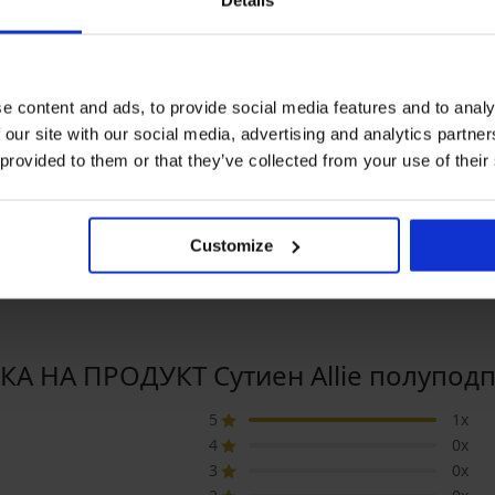
Details
e content and ads, to provide social media features and to analy
 our site with our social media, advertising and analytics partn
а
 provided to them or that they’ve collected from your use of their
0%
Bestseller
Отстъпка -50%
5
5
s Bralette
Сутиен Barocco
Сутиен Soft Lace 
Customize
неподплатен
подплатен без б
29,99 €
20,99 €
18,50 €
3
в.)
(41,05 лв.)
(36,18 лв.)
А НА ПРОДУКТ Сутиен Allie полупод
5
1x
4
0x
3
0x