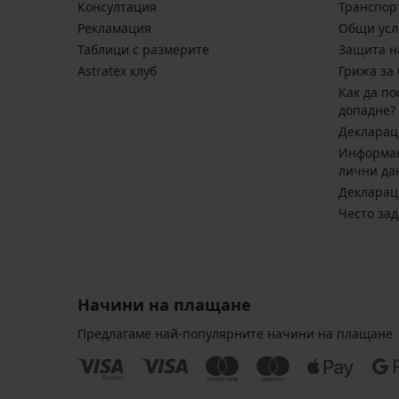
Консултация
Транспор
Pекламация
Общи усл
Таблици с размерите
Защита н
Astratex клуб
Грижа за 
Kак да по
допадне?
Декларац
Информац
лични да
Декларац
Често за
Начини на плащане
Предлагаме най-популярните начини на плащане