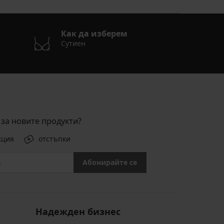
Как да изберем
Сутиен
за новите продукти?
кция
отстъпки
Абонирайте се
Надежден бизнес