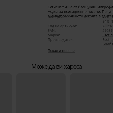
Сутиенът Allie от блещукащ микрофи
модел за всекидневно носене. Полу
обличат заобленото деколте в данте
Материал
87% П
84% П
Код на артикула
Allie4
EAN
59039
Марка
Esotiq
Производител
Esoti
Gdańs
Покажи повече
Може да ви хареса