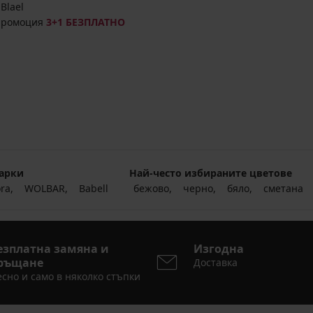
Blael
промоция
3+1 БЕЗПЛАТНО
арки
Най-често избираните цветове
ora
WOLBAR
Babell
бежово
черно
бяло
сметана
езплатна замяна и
Изгодна
ръщане
Доставка
сно и само в няколко стъпки