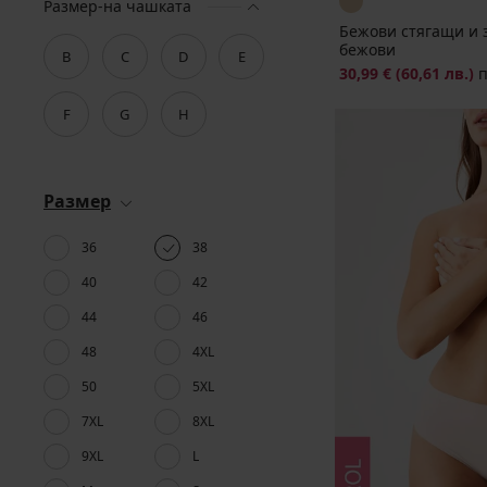
Размер-на чашката
Бежови стягащи и 
бежови
B
C
D
E
30,99 €
(60,61 лв.)
F
G
H
Размер
36
38
40
42
44
46
48
4XL
50
5XL
7XL
8XL
9XL
L