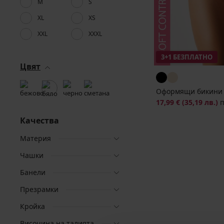
M
S
XL
XS
XXL
XXXL
3+1 БЕЗПЛАТНО
Цвят
Оформящи бикини 
17,99 €
(35,19 лв.)
Качества
Материя
Чашки
Банели
Презрамки
Кройка
Височина на талията