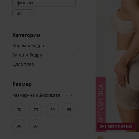
филтри
38
Категории
Корем и бедра
Ханш и бедра
Цяло тяло
Размер
Размер-на обиколката
70
75
80
85
90
95
3+1 БЕЗПЛАТНО