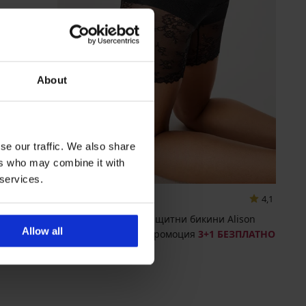
About
se our traffic. We also share
ers who may combine it with
3+1 БЕЗПЛАТНО
 services.
4,1
Черни стягащи и защитни бикини Alison
Allow all
30,99 €
(60,61 лв.)
промоция
3+1 БЕЗПЛАТНО