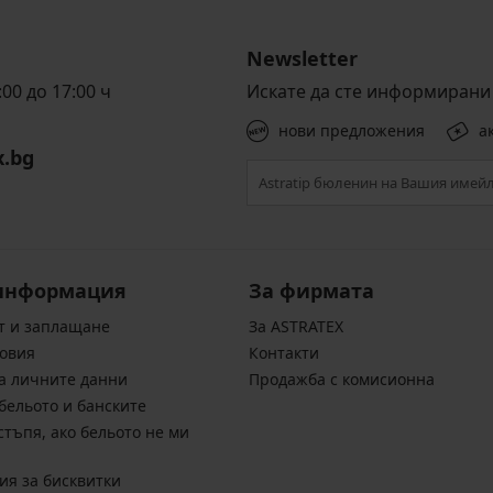
Newsletter
00 до 17:00 ч
Искате да сте информирани 
нови предложения
а
x.bg
информация
За фирмата
т и заплащане
За ASTRATEX
овия
Контакти
а личните данни
Продажба с комисионна
бельото и банските
стъпя, ако бельото не ми
ия за бисквитки