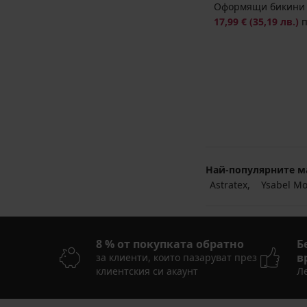
Оформящи бикини 
17,99 €
(35,19 лв.)
Най-популярните м
Astratex
Ysabel M
8 % от покупката обратно
Б
в
за клиенти, които пазаруват през
клиентския си акаунт
Ле