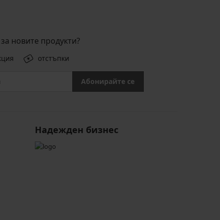
за новите продукти?
кция
отстъпки
Абонирайте се
Надежден бизнес