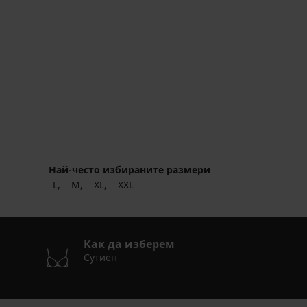
Най-често избираните размери
L
M
XL
XXL
Как да изберем
Сутиен