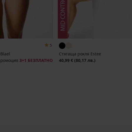
5
Blael
Стягаща рокля Estee
промоция
3+1 БЕЗПЛАТНО
40,99 €
(80,17 лв.)