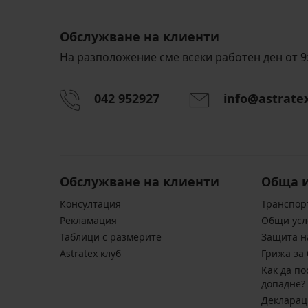
Обслужване на клиенти
На разположение сме всеки работен ден от 9:
042 952927
info@astrate
Обслужване на клиенти
Обща 
Консултация
Транспор
Pекламация
Общи усл
Таблици с размерите
Защита н
Astratex клуб
Грижа за 
Kак да по
допадне?
Декларац