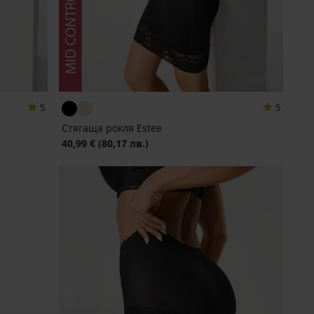
5
5
Стягаща рокля Estee
40,99 €
(80,17 лв.)