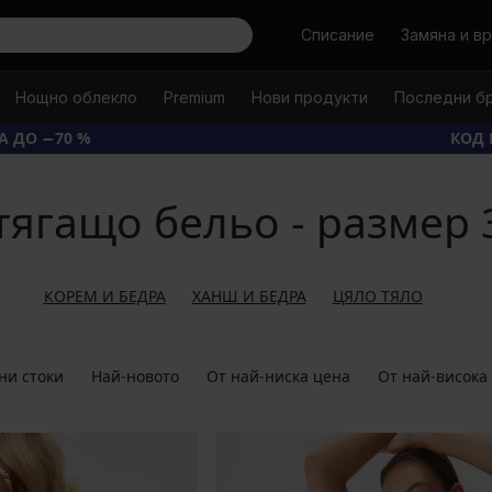
Търси
Списание
Замяна и в
Нощно облекло
Premium
Нови продукти
Последни б
А ДО −70 %
КОД 
тягащо бельо - размер 
КОРЕМ И БЕДРА
ХАНШ И БЕДРА
ЦЯЛО ТЯЛО
ни стоки
Най-новото
От най-ниска цена
От най-висока