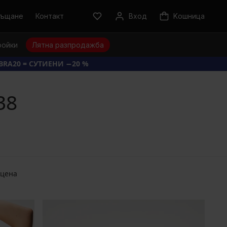
ръщане
Контакт
Вход
Kошница
ройки
Лятна разпродажба
BRA20 = СУТИЕНИ −20 %
38
 цена