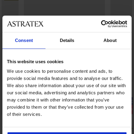
Consent
Details
About
This website uses cookies
We use cookies to personalise content and ads, to
provide social media features and to analyse our traffic.
We also share information about your use of our site with
our social media, advertising and analytics partners who
may combine it with other information that you’ve
-20% GET20
provided to them or that they’ve collected from your use
Разпрода
-20% GET20
of their services.
Отстъпка 
5
5
Спортен сутиен Sara
Сутиен Per
Plunge