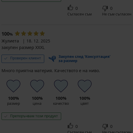
0
0
Съгласен съм
Не съм съгласен
100
%
Жулиета
18. 12. 2025
закупен размер XXXL
Закупен след 'Консултация'
Проверен клиент
за размер
Много приятна материя. Качеството е на ниво.
100%
100%
100%
100%
размер
цена
качество
цвят
Препоръчвам този продукт
0
0
Съгласен съм
Не съм съгласен