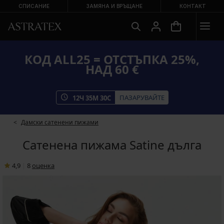
СПИСАНИЕ
ЗАМЯНА И ВРЪЩАНЕ
КОНТАКТ
КОД ALL25 = ОТСТЪПКА 25%,
НАД 60 €
ПАЗАРУВАЙТЕ
12
Ч
35
М
29
С
Дамски сатенени пижами
Сатенена пижама Satine дълга
4,9
|
8
oценка