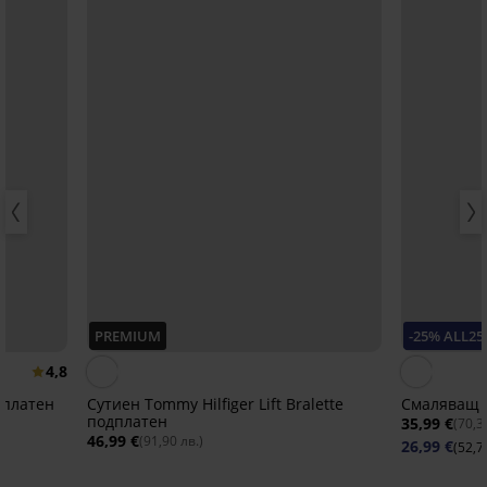
PREMIUM
-25% ALL25
4,8
дплатен
Сутиен Tommy Hilfiger Lift Bralette
Смаляващ с
подплатен
35,99 €
(70,3
46,99 €
(91,90 лв.)
26,99 €
(52,7