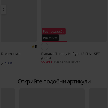
Разпродажба
PREMIUM
Отстъпка -50%
5
 Dream къса
Пижама Tommy Hilfiger LS FLNL SET
дълга
55,49 €
(108,53 лв.)
110,99 €
од:
ALL25
Открийте подобни артикули