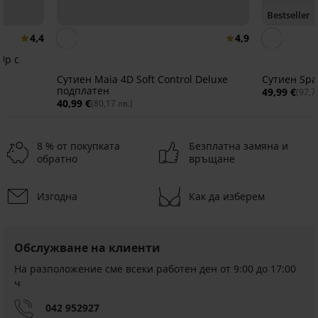
Bestseller
4,4
4,9
Up с
Сутиен Maia 4D Soft Control Deluxe
Сутиен Spa
подплатен
49,99 €
(97,7
40,99 €
(80,17 лв.)
8 % от покупката
Безплатна замяна и
обратно
връщане
Изгодна
Как да изберем
Обслужване на клиенти
На разположение сме всеки работен ден от 9:00 до 17:00
ч
042 952927