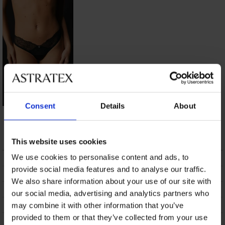
Consent
Details
About
Еротични прашки
Obsessive Balla Rou
10,40 €
(20,34 лв.)
This website uses cookies
We use cookies to personalise content and ads, to
ОПИСАНИЕ
provide social media features and to analyse our traffic.
ТРАНСПОРТ И ПЛАЩАНЕ
We also share information about your use of our site with
СМЯНА
our social media, advertising and analytics partners who
ПОДДРЪЖКА И ПРАНЕ
may combine it with other information that you’ve
provided to them or that they’ve collected from your use
ЗА МАРКАТА