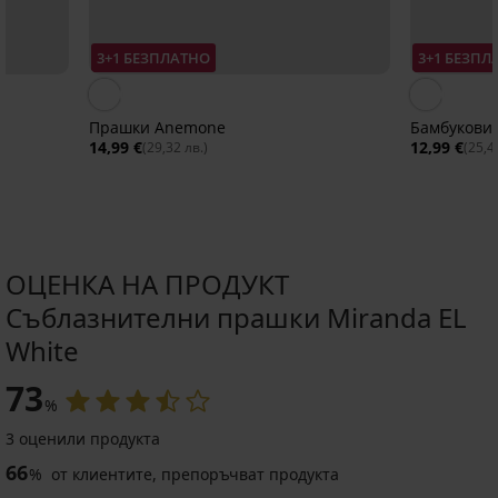
3+1 БЕЗПЛАТНО
3+1 БЕЗПЛ
Прашки Anemone
Бамбукови
14,99 €
12,99 €
(29,32 лв.)
(25,4
ОЦЕНКА НА ПРОДУКТ
Съблазнителни прашки Miranda EL
White
73
%
3 оценили продукта
66
%
от клиентите, препоръчват продукта