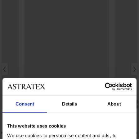
3+1 БЕЗПЛАТНО
Consent
Details
About
Bestseller
-20% BRA20
4,9
4,9
This website uses cookies
ен
Класически бикини Bamboo Nature с
Сутиен Maia
We use cookies to personalise content and ads, to
широки странични части
подплатен