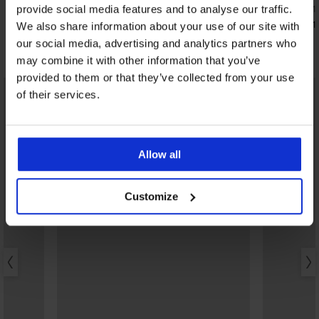
15,99 €
40,99 €
(31,27 лв.)
(80,1
provide social media features and to analyse our traffic.
32,79 €
(64,1
We also share information about your use of our site with
our social media, advertising and analytics partners who
Открийте подобни артикули
may combine it with other information that you’ve
provided to them or that they’ve collected from your use
LIMITED
of their services.
Allow all
Customize