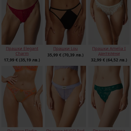
Прашки Elegant
Прашки Lou
Прашки Amelia I
Charm
дантелени
35,99 €
(70,39 лв.)
17,99 €
(35,19 лв.)
32,99 €
(64,52 лв.)
Прашки Winona
Прашки Elodie
Прашки HUGO Red