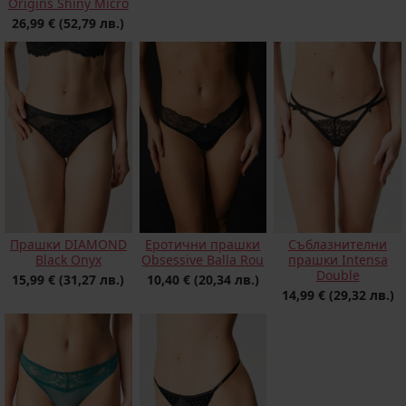
Origins Shiny Micro
26,99 €
(52,79 лв.)
Прашки DIAMOND
Еротични прашки
Съблазнителни
Black Onyx
Obsessive Balla Rou
прашки Intensa
Double
15,99 €
(31,27 лв.)
10,40 €
(20,34 лв.)
14,99 €
(29,32 лв.)