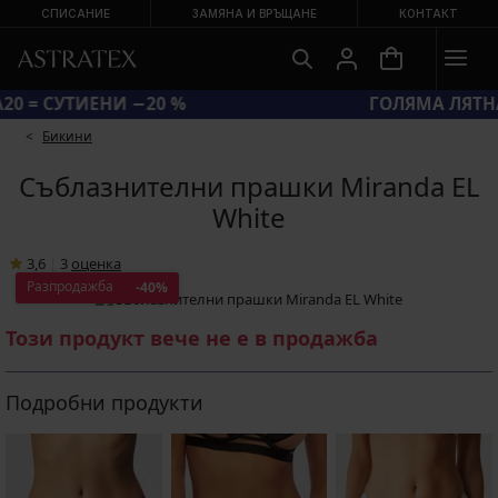
СПИСАНИЕ
ЗАМЯНА И ВРЪЩАНЕ
КОНТАКТ
КОД BRA20 = СУТИЕНИ −20 %
Бикини
Съблазнителни прашки Miranda EL
White
3,6
|
3
oценка
Разпродажба
-40%
Този продукт вече не е в продажба
Подробни продукти