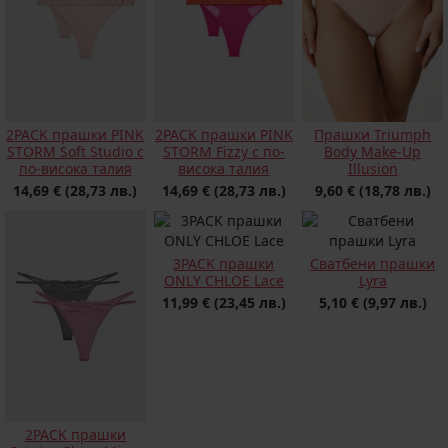
2PACK прашки PINK
2PACK прашки PINK
Прашки Triumph
STORM Soft Studio с
STORM Fizzy с по-
Body Make-Up
по-висока талия
висока талия
Illusion
14,69 €
(28,73 лв.)
14,69 €
(28,73 лв.)
9,60 €
(18,78 лв.)
3PACK прашки
Сватбени прашки
ONLY CHLOE Lacе
Lyra
11,99 €
(23,45 лв.)
5,10 €
(9,97 лв.)
2PACK прашки