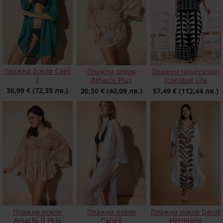
Плажна рокля Caeli
Плажна рокля
Плажен гащеризон
I
Amachi Plus
Iconique Lila
36,99 €
(72,35 лв.)
20,50 €
(40,09 лв.)
57,49 €
(112,44 лв.)
Плажна рокля
Плажна рокля
Плажна рокля David
Calyra
Amachi II Plus
Hermione