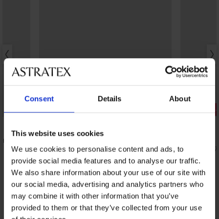
Consent
Details
About
-20% BRA20
Отстъпка 
4,8
4,9
This website uses cookies
ен
Смаляващ сутиен Spacer 3D Gia
Сути
Minimizer
19,79 €
(38,7
We use cookies to personalise content and ads, to
49,99 €
(97,77 лв.)
provide social media features and to analyse our traffic.
39,99 €
(78,21 лв.)
код:
BRA20
We also share information about your use of our site with
our social media, advertising and analytics partners who
may combine it with other information that you’ve
Открийте подобни артикули
provided to them or that they’ve collected from your use