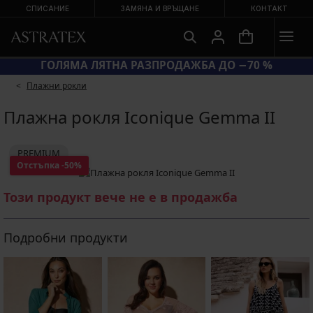
СПИСАНИЕ
ЗАМЯНА И ВРЪЩАНЕ
КОНТАКТ
КОД BRA20 = СУТИЕНИ −20 %
Плажни рокли
Плажна рокля Iconique Gemma II
PREMIUM
Отстъпка
-50%
Този продукт вече не е в продажба
Подробни продукти