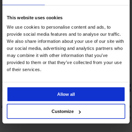
This website uses cookies
We use cookies to personalise content and ads, to
provide social media features and to analyse our traffic.
We also share information about your use of our site with
our social media, advertising and analytics partners who
may combine it with other information that you’ve
provided to them or that they’ve collected from your use
of their services.
3+1 БЕЗПЛАТНО
Bestseller
-20% BRA2
Allow all
4,9
5
ia
Бразилски бикини DIVA by IVA
Сутиен The
16,99 €
40,99 €
Customize
(33,23 лв.)
(80,1
32,79 €
(64,1