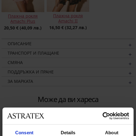
Плажна рокля
Плажна рокля
Amachi II
Amachi Plus
16,50 €
(32,27 лв.)
20,50 €
(40,09 лв.)
ОПИСАНИЕ
ТРАНСПОРТ И ПЛАЩАНЕ
СМЯНА
ПОДДРЪЖКА И ПРАНЕ
ЗА МАРКАТА
Може да ви хареса
Consent
Details
About