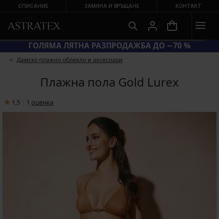
СПИСАНИЕ
ЗАМЯНА И ВРЪЩАНЕ
КОНТАКТ
Д BRA20 = СУТИЕНИ −20 %
ГОЛЯМА 
Дамско плажно облекло и аксесоари
Плажна пола Gold Lurex
1,5
|
1
oценка