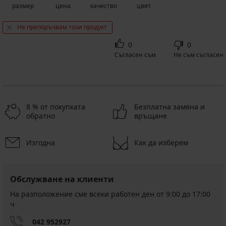
размер
цена
качество
цвят
Не препоръчвам този продукт
0
0
Съгласен съм
Не съм съгласен
8 % от покупката
Безплатна замяна и
обратно
връщане
Изгодна
Как да изберем
Обслужване на клиенти
На разположение сме всеки работен ден от 9:00 до 17:00
ч
042 952927