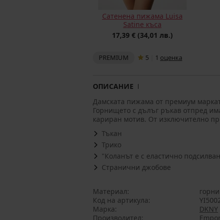
Сатенена пижама Luisa
Satine къса
17,39 €
(34,01 лв.)
PREMIUM
5
|
1
oценка
ОПИСАНИЕ
Дамската пижама от премиум маркат
Горнището с дълъг ръкав отпред има
кариран мотив. От изключително пр
Тъкан
Трико
"Коланът е с еластично подсилван
Странични джобове
Материал
горнищ
Код на артикула
YI500
Марка
DKNY
Производител
Empori