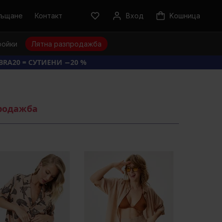
ръщане
Контакт
Вход
Kошница
ройки
Лятна разпродажба
BRA20 = СУТИЕНИ −20 %
продажба