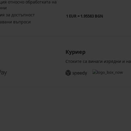
ия относно обработката на
нни
ия за достъпност
1 EUR = 1.95583 BGN
давани въпроси
Куриер
Стоките са винаги изрядни и н