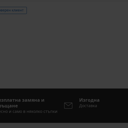
верен клиент
езплатна замяна и
Изгодна
ръщане
Доставка
сно и само в няколко стъпки