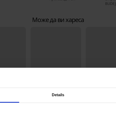
BUDEJ
Може да ви хареса
Details
Bestseller
3+1 БЕЗПЛАТНО
4,8
4,7
4D изглаждащ
Сутиен Spacer Delicate
Класически бик