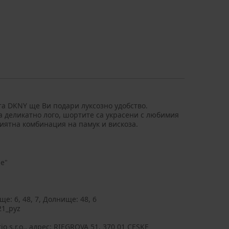
а DKNY ще Ви подари луксозно удобство.
 деликатно лого, шортите са украсени с любимия
иятна комбинация на памук и вискоза.
е"
е: 6, 48, 7, Долнище: 48, 6
21_pyz
o s.r.o., aдрес: RIEGROVA 51, 370 01 CESKE