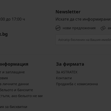
Newsletter
00 до 17:00 ч
Искате да сте информирани 
нови предложения
а
x.bg
информация
За фирмата
т и заплащане
За ASTRATEX
овия
Контакти
а личните данни
Продажба с комисионна
бельото и банските
стъпя, ако бельото не ми
ия за бисквитки