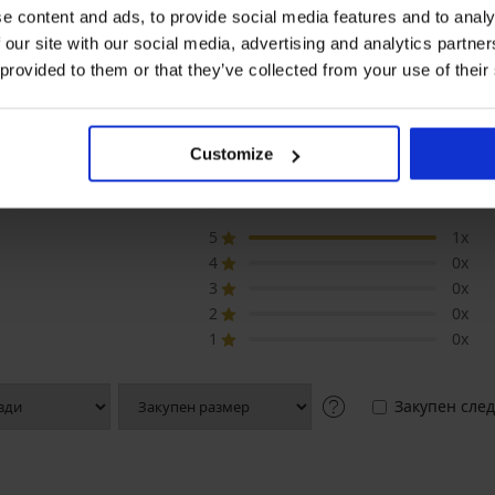
Flower
Bamboo Nature
в.)
e content and ads, to provide social media features and to analy
40,99 €
15,99 €
(80,17 лв.)
(31,27 лв.)
 our site with our social media, advertising and analytics partn
 provided to them or that they’ve collected from your use of their
Customize
ЦЕНКА НА ПРОДУКТ Пижама DKNY къ
5
1x
4
0x
3
0x
2
0x
1
0x
Закупен след