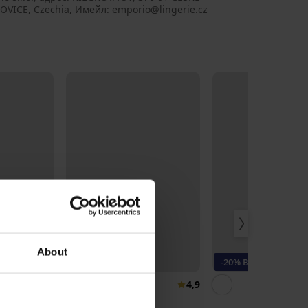
OVICE, Czechia, Имейл: emporio@lingerie.cz
3+1 БЕЗПЛАТНО
About
Bestseller
-20% BRA20
3,5
4,9
ини