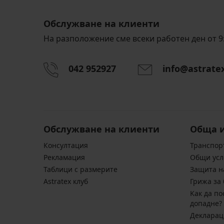
Обслужване на клиенти
На разположение сме всеки работен ден от 9:
042 952927
info@astrate
Обслужване на клиенти
Обща 
Консултация
Транспор
Pекламация
Общи усл
Таблици с размерите
Защита н
Astratex клуб
Грижа за 
Kак да по
допадне?
Декларац