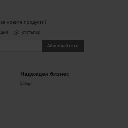
за новите продукти?
кция
отстъпки
Абонирайте се
Надежден бизнес