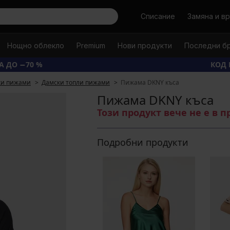
Търси
Списание
Замяна и в
Нощно облекло
Premium
Нови продукти
Последни б
А ДО −70 %
КОД 
ки пижами
Дамски топли пижами
Пижама DKNY къса
Пижама DKNY къса
Този продукт вече не е в 
Подробни продукти