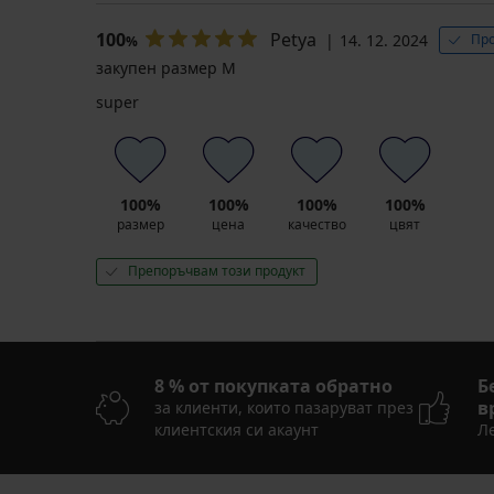
100
Petya
14. 12. 2024
Про
%
закупен размер M
super
100%
100%
100%
100%
размер
цена
качество
цвят
Препоръчвам този продукт
8 % от покупката обратно
Б
в
за клиенти, които пазаруват през
клиентския си акаунт
Ле