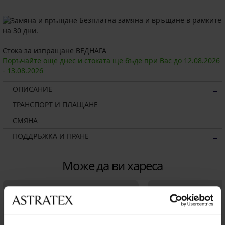
Безплатна замяна и връщане в рамките
на 30 дни.
Стока за изпращане ВЕДНАГА
Поръчайте още днес и стоката ще бъде при Вас до
12.08.
2026
-
13.08.
2026
ОПИСАНИЕ
ТРАНСПОРТ И ПЛАЩАНЕ
СМЯНА
ПОДДРЪЖКА И ПРАНЕ
Може да ви хареса