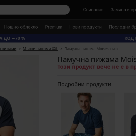
Търси
Списание
Замяна и в
Нощно облекло
Premium
Нови продукти
Последни б
А ДО −70 %
КОД 
 пижами
Мъжки пижами XXL
Памучна пижама Moises къса
Памучна пижама Mois
Този продукт вече не е в 
Подробни продукти