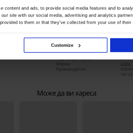
Трико
e content and ads, to provide social media features and to analy
Закопчава се с копчета
 our site with our social media, advertising and analytics partn
В колана е вшит ластик
 provided to them or that they’ve collected from your use of their
Без преден отвор
Заден джоб
Крачолите завършват с еластиче
Customize
Материал
6, си
Код на артикула
LP118
Марка
Lotto
Производител
Intimo
76123 
Може да ви хареса