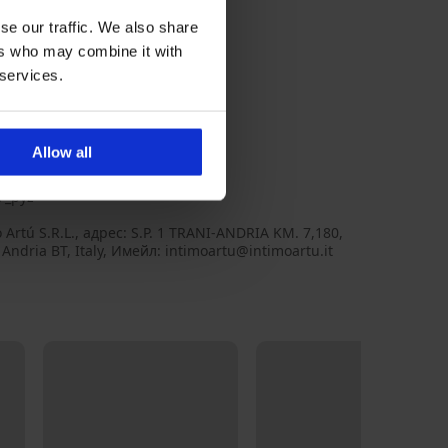
se our traffic. We also share
ers who may combine it with
 services.
н кант
Allow all
во: 6, 12% полиестер
7_pyz
 Artú S.R.L., aдрес: S.P. 1 TRANI-ANDRIA KM. 7,180,
Andria BT, Italy, Имейл: intimoartu@intimoartu.it