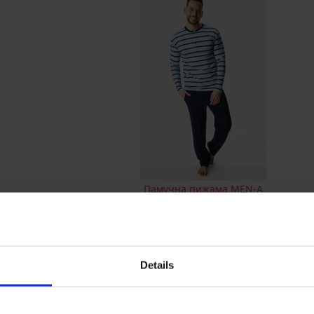
Памучна пижама MEN-A
Elegance дълга
37,79 €
(73,91 лв.)
ОПИСАНИЕ
Details
Памучна пижама Moises със спортен
къс ръкав е с копчета на деколтето 
шорти.