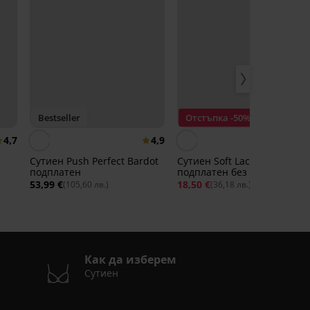
Bestseller
Отстъпка -50%
4,7
4,9
4,
Сутиен Push Perfect Bardot
Сутиен Soft Lace II
подплатен
подплатен без банели
53,99 €
18,50 €
36,99 €
(105,60 лв.)
(36,18 лв.)
Как да изберем
Сутиен