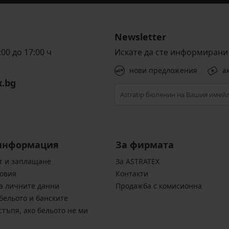
Newsletter
00 до 17:00 ч
Искате да сте информирани 
нови предложения
а
x.bg
информация
За фирмата
т и заплащане
За ASTRATEX
овия
Контакти
а личните данни
Продажба с комисионна
бельото и банските
стъпя, ако бельото не ми