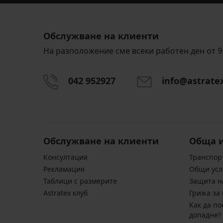
Обслужване на клиенти
На разположение сме всеки работен ден от 9:
042 952927
info@astrate
Обслужване на клиенти
Обща 
Консултация
Транспор
Pекламация
Общи усл
Таблици с размерите
Защита н
Astratex клуб
Грижа за 
Kак да по
допадне?