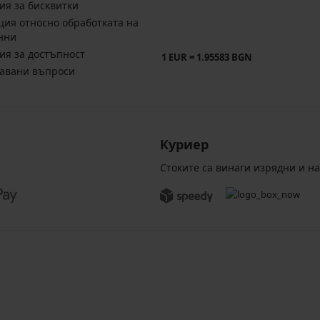
ия за бисквитки
ия относно обработката на
нни
ия за достъпност
1 EUR = 1.95583 BGN
давани въпроси
Куриер
Стоките са винаги изрядни и н