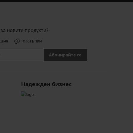
за новите продукти?
кция
отстъпки
Абонирайте се
Надежден бизнес