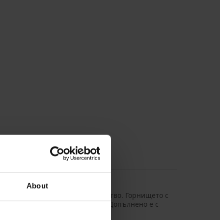
About
 дизайн за Вашето нощно удобство. Горнището с
и с щамповано лого на гърдите. Допълнено е с