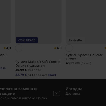
-20% BRA20
Bestseller
4,3
4,9
атен
Сутиен Spacer Delicate
Flower
Сутиен Maia 4D Soft Control
40,99 €
(80,17 лв.)
Deluxe подплатен
RA20
40,99 €
(80,17 лв.)
32,79 €
(64,13 лв.)
код:
BRA20
езплатна замяна и
Изгодна
ръщане
Доставка
сно и само в няколко стъпки