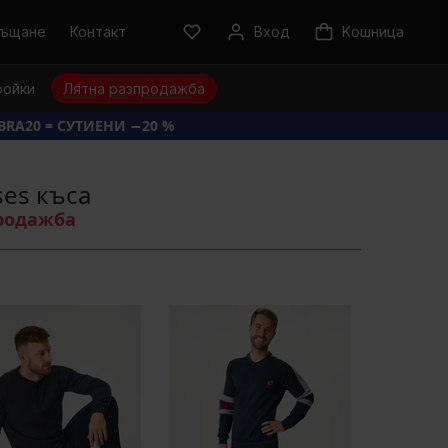
ръщане
Контакт
Вход
Kошница
ройки
Лятна разпродажба
BRA20 = СУТИЕНИ −20 %
es къса
продажба