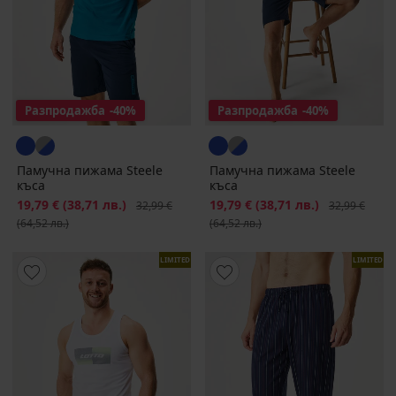
Разпродажба
-40%
Разпродажба
-40%
Памучна пижама Steele
Памучна пижама Steele
къса
къса
Намаление
19,79 €
(38,71 лв.)
Първоначална цена
Намаление
19,79 €
(38,71 лв.)
Първоначалн
32,99 €
32,99 €
(64,52 лв.)
(64,52 лв.)
LIMITED
LIMITED