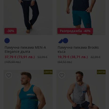
-30%
Разпродажба
-40%
Памучна пижама MEN-A
Памучна пижама Brooks
Elegance дълга
къса
Намаление
37,79 €
(73,91 лв.)
Първоначална цена
Намаление
19,79 €
(38,71 лв.)
Първоначалн
53,99 €
32,99 €
(105,60 лв.)
(64,52 лв.)
LIMITED
LIMITED