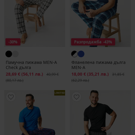
-30%
Разпродажба
-43%
Памучна пижама MEN-A
Фланелена пижама дълга
Check дълга
MEN-A
Намаление
28,69 €
(56,11 лв.)
Първоначална цена
Намаление
18,00 €
(35,21 лв.)
Първоначалн
40,99 €
31,85 €
(80,17 лв.)
(62,29 лв.)
LIMITED