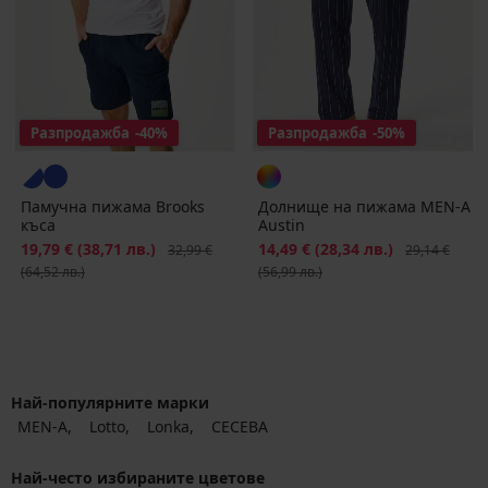
Разпродажба
-40%
Разпродажба
-50%
Памучна пижама Brooks
Долнище на пижама MEN-A
къса
Austin
Намаление
19,79 €
(38,71 лв.)
Първоначална цена
Намаление
14,49 €
(28,34 лв.)
Първоначалн
32,99 €
29,14 €
(64,52 лв.)
(56,99 лв.)
Най-популярните марки
MEN-A
Lotto
Lonka
CECEBA
Най-често избираните цветове