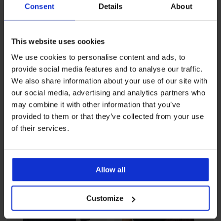
Consent
Details
About
This website uses cookies
We use cookies to personalise content and ads, to
Разпродажба
-30%
-30%
provide social media features and to analyse our traffic.
We also share information about your use of our site with
our social media, advertising and analytics partners who
Мъжка oversize памучна
Памучна пижама MEN-A
may combine it with other information that you’ve
пижама Trevino дълга
Jack дълга
provided to them or that they’ve collected from your use
Намаление
43,39 €
(84,86 лв.)
Първоначална цена
Намаление
28,69 €
(56,11 лв.)
Първоначалн
61,99 €
40,99 €
of their services.
(121,24 лв.)
(80,17 лв.)
LIMITED
LIMITED
Allow all
Customize