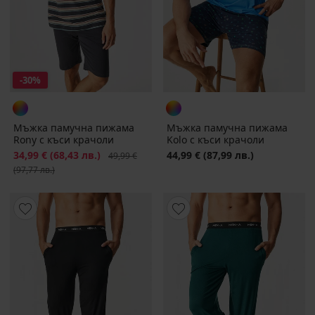
-30%
Мъжка памучна пижама
Мъжка памучна пижама
Rony с къси крачоли
Kolo с къси крачоли
Намаление
34,99 €
(68,43 лв.)
Първоначална цена
44,99 €
(87,99 лв.)
49,99 €
(97,77 лв.)