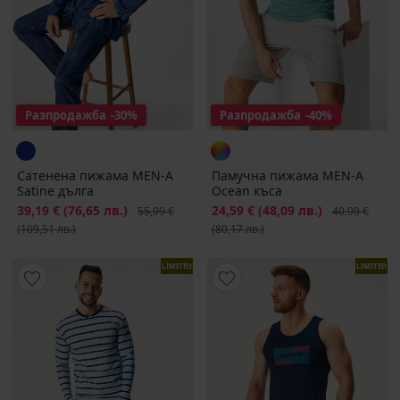
Разпродажба
-30%
Разпродажба
-40%
Сатенена пижама MEN-A
Памучна пижама MEN-A
Satinе дълга
Ocean къса
Намаление
39,19 €
(76,65 лв.)
Първоначална цена
Намаление
24,59 €
(48,09 лв.)
Първоначалн
55,99 €
40,99 €
(109,51 лв.)
(80,17 лв.)
LIMITED
LIMITED