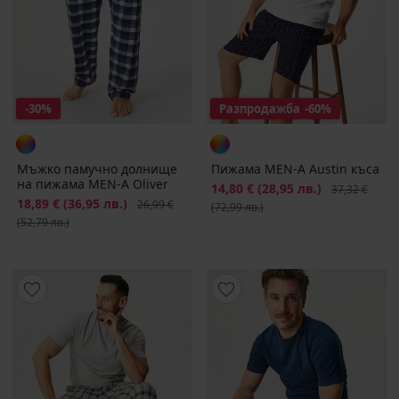
-30%
Разпродажба
-60%
Мъжко памучно долнище
Пижама MEN-A Austin къса
на пижама MEN-A Oliver
Намаление
14,80 €
(28,95 лв.)
Първоначалн
37,32 €
Намаление
18,89 €
(36,95 лв.)
Първоначална цена
26,99 €
(72,99 лв.)
(52,79 лв.)