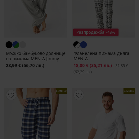
Разпродажба
-43%
Мъжко бамбуково долнище
Фланелена пижама дълга
на пижама MEN-A Jimmy
MEN-A
28,99 €
(56,70 лв.)
Намаление
18,00 €
(35,21 лв.)
Първоначалн
31,85 €
(62,29 лв.)
LIMITED
LIMITED