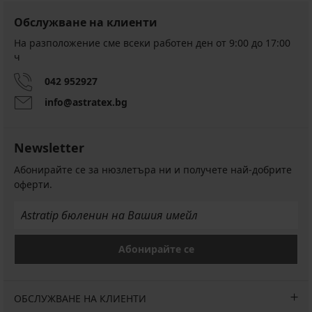
4,6
Обслужване на клиенти
На разположение сме всеки работен ден от 9:00 до 17:00
ч
042 952927
info@astratex.bg
Newsletter
Абонирайте се за нюзлетъра ни и получете най-добрите
3PACK
боксерки
оферти.
MEN-
A
Roland
24,99
€
Абонирайте се
(48,88
лв.)
ОБСЛУЖВАНЕ НА КЛИЕНТИ