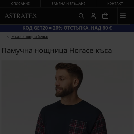
СПИСАНИЕ
ЗАМЯНА И ВРЪЩАНЕ
КОНТАКТ
 ДО −70 %
КОД GET20 = 20% ОТСТЪПКА,
Мъжко нощно бельо
Памучна нощница Horace къса