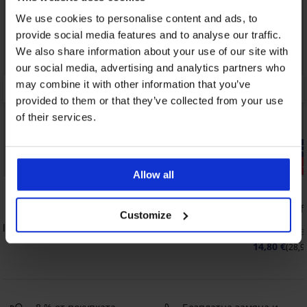
We use cookies to personalise content and ads, to
provide social media features and to analyse our traffic.
We also share information about your use of our site with
our social media, advertising and analytics partners who
may combine it with other information that you’ve
provided to them or that they’ve collected from your use
of their services.
-20% GET20
-20% GET20
Отстъпка 
Allow all
4,9
4,3
Сутиен Violeta подплатен изглаждащ
Сутиен Soft
Customize
банели
40,99 €
(80,17 лв.)
eluxe
36,99 €
(72,3
32,79 €
(64,13 лв.)
код:
GET20
14,80 €
(28,9