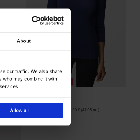
About
se our traffic. We also share
ers who may combine it with
Разпродажба
-60%
 services.
Блуза Gwen
Намаление
8,40 €
(16,43 лв.)
Първоначална цена
20,99 €
(41,05 лв.)
Allow all