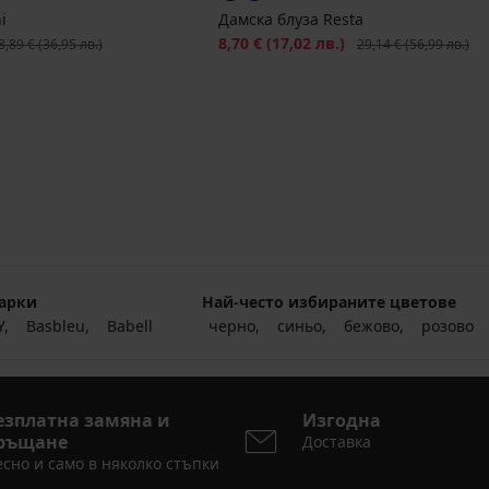
i
Дамска блуза Resta
рвоначална цена
Намаление
8,70 €
(17,02 лв.)
Първоначална цена
8,89 €
(36,95 лв.)
29,14 €
(56,99 лв.)
арки
Най-често избираните цветове
Y
Basbleu
Babell
черно
синьо
бежово
розово
езплатна замяна и
Изгодна
ръщане
Доставка
сно и само в няколко стъпки