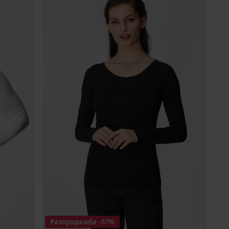
Разпродажба
-57%