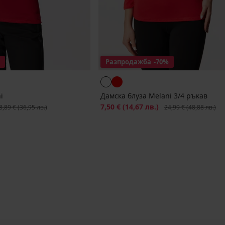
Разпродажба
-70%
i
Дамска блуза Melani 3/4 ръкав
рвоначална цена
Намаление
7,50 €
(14,67 лв.)
Първоначална цена
8,89 €
(36,95 лв.)
24,99 €
(48,88 лв.)