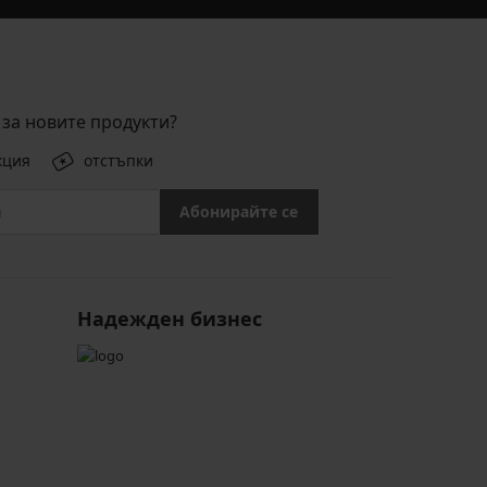
за новите продукти?
кция
отстъпки
Абонирайте се
Надежден бизнес