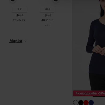
Цена
Цена
от
до
(5,87 лв.)
(152,55
лв.)
Mapka
Разпродажба
-57%