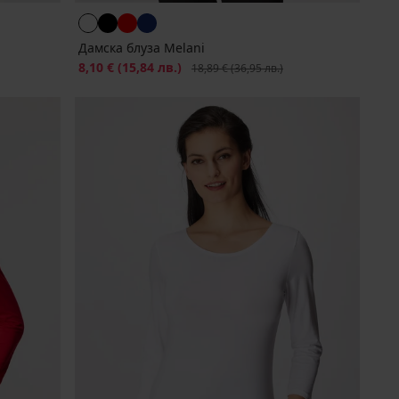
Дамска блуза Melani
Намаление
8,10 €
(15,84 лв.)
Първоначална цена
18,89 €
(36,95 лв.)