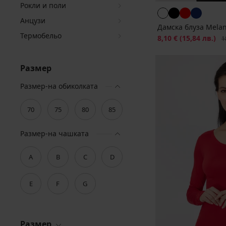
Рокли и поли
Анцузи
Дамска блуза Melan
Термобельо
Намаление
8,10 €
(15,84 лв.)
Пъ
1
Размер
Размер-на обиколката
70
75
80
85
Размер-на чашката
A
B
C
D
E
F
G
Размер