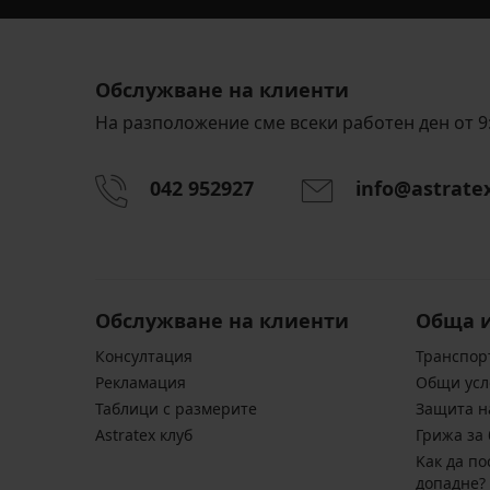
Обслужване на клиенти
На разположение сме всеки работен ден от 9:
042 952927
info@astrate
Обслужване на клиенти
Обща 
Консултация
Транспор
Pекламация
Общи усл
Таблици с размерите
Защита н
Astratex клуб
Грижа за 
Kак да по
допадне?