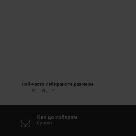
Най-често избираните размери
L
M
XL
S
Как да изберем
Сутиен