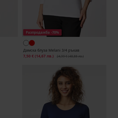
Разпродажба
-70%
Дамска блуза Melani 3/4 ръкав
Намаление
7,50 €
(14,67 лв.)
Първоначална цена
24,99 €
(48,88 лв.)