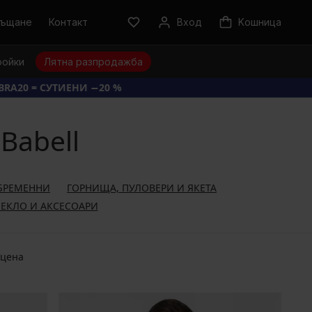
ръщане
Контакт
Вход
Kошница
ройки
Лятна разпродажба
BRA20 = СУТИЕНИ −20 %
Babell
 БРЕМЕННИ
ГОРНИЩА, ПУЛОВЕРИ И ЯКЕТА
ЕКЛО И АКСЕСОАРИ
 цена