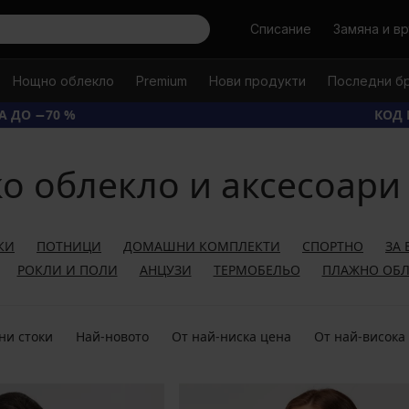
Търси
Списание
Замяна и в
Нощно облекло
Premium
Нови продукти
Последни б
А ДО −70 %
КОД 
о облекло и аксесоари 
КИ
ПОТНИЦИ
ДОМАШНИ КОМПЛЕКТИ
СПОРТНО
ЗА
РОКЛИ И ПОЛИ
АНЦУЗИ
ТЕРМОБЕЛЬО
ПЛАЖНО ОБЛ
ни стоки
Най-новото
От най-ниска цена
От най-висока