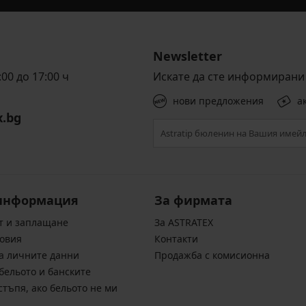
Newsletter
00 до 17:00 ч
Искате да сте информирани 
нови предложения
а
x.bg
информация
За фирмата
т и заплащане
За ASTRATEX
овия
Контакти
а личните данни
Продажба с комисионна
бельото и банските
стъпя, ако бельото не ми