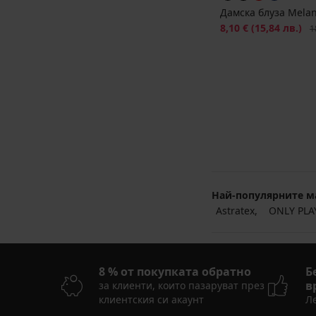
Дамска блуза Melan
Намаление
8,10 €
(15,84 лв.)
Пъ
1
Най-популярните м
Astratex
ONLY PLA
8 % от покупката обратно
Б
в
за клиенти, които пазаруват през
клиентския си акаунт
Ле