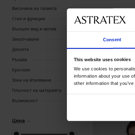
Височина на талията
Стил и функции
Външен вид и мотив
Закопчаване
Consent
Деколте
Ръкави
This website uses cookies
We use cookies to personalis
Крачоли
information about your use of
Зона на вталяване
other information that you’ve
Плътност на материята
Възможност
Цена