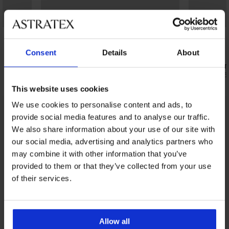
Отстъпка -31%
4,7
5
а
Consent
Details
About
Халат Signature Essence дълъг
Сатенена п
31,49 €
32,99 €
(61,59 лв.)
45,50 €
(64,5
This website uses cookies
We use cookies to personalise content and ads, to
provide social media features and to analyse our traffic.
От същата колекция
Покажи
We also share information about your use of our site with
our social media, advertising and analytics partners who
may combine it with other information that you’ve
provided to them or that they’ve collected from your use
of their services.
Allow all