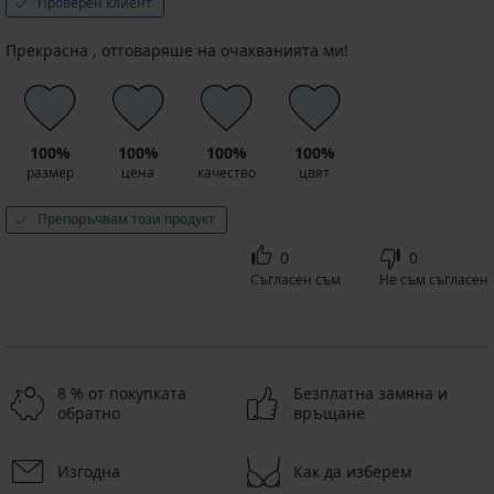
Проверен клиент
Прекрасна , отговаряше на очакванията ми!
100%
100%
100%
100%
размер
цена
качество
цвят
Препоръчвам този продукт
0
0
Съгласен съм
Не съм съгласен
8 % от покупката
Безплатна замяна и
обратно
връщане
Изгодна
Как да изберем