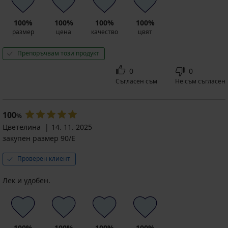
(76,26
лв.)
код
100%
100%
100%
100%
ALL25
размер
цена
качество
цвят
Препоръчвам този продукт
0
0
Съгласен съм
Не съм съгласен
100
%
Цветелина
14. 11. 2025
закупен размер 90/E
Проверен клиент
Лек и удобен.
100%
100%
100%
100%