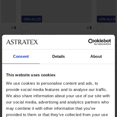
-25% ALL25
-25% ALL25
5
5
з банели
Сутиен Lara bralette
Смаляващ с
53,99 €
32,99 €
(105,60 лв.)
(64,5
40,49 €
24,74 €
(79,19 лв.)
(48,3
код:
ALL25
Consent
Details
About
Открийте подобни артикули
LIMITED
This website uses cookies
We use cookies to personalise content and ads, to
provide social media features and to analyse our traffic.
We also share information about your use of our site with
our social media, advertising and analytics partners who
may combine it with other information that you’ve
provided to them or that they’ve collected from your use