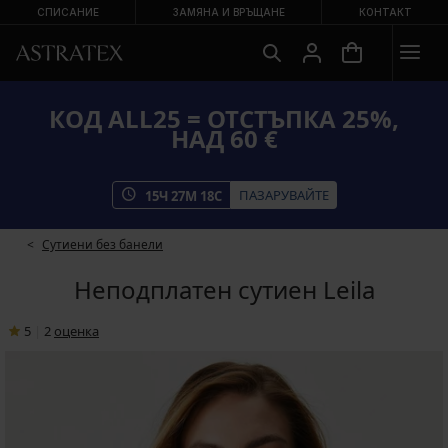
СПИСАНИЕ
ЗАМЯНА И ВРЪЩАНЕ
КОНТАКТ
КОД ALL25 = ОТСТЪПКА 25%,
НАД 60 €
ПАЗАРУВАЙТЕ
15
Ч
27
М
17
С
Сутиени без банели
Неподплатен сутиен Leila
5
|
2
oценка