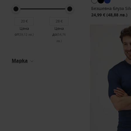
Безшевна блуза Silv
24,99 €
(48,88 лв.)
Цена
Цена
от
до
(39,12 лв.)
(54,76
лв.)
Mapka