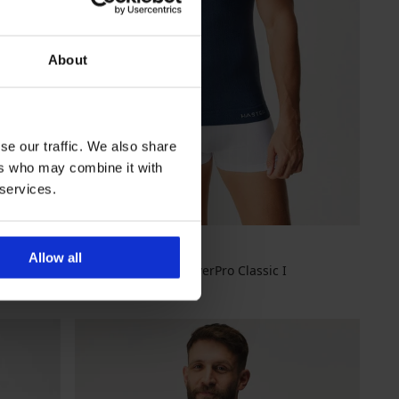
About
se our traffic. We also share
ers who may combine it with
 services.
Allow all
Безшевна блуза SilverPro Classic I
24,99 €
(48,88 лв.)