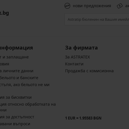
нови предложения
а
x.bg
информация
За фирмата
т и заплащане
За ASTRATEX
овия
Контакти
а личните данни
Продажба с комисионна
бельото и банските
стъпя, ако бельото не ми
ия за бисквитки
ия относно обработката на
нни
ия за достъпност
1 EUR = 1.95583 BGN
давани въпроси