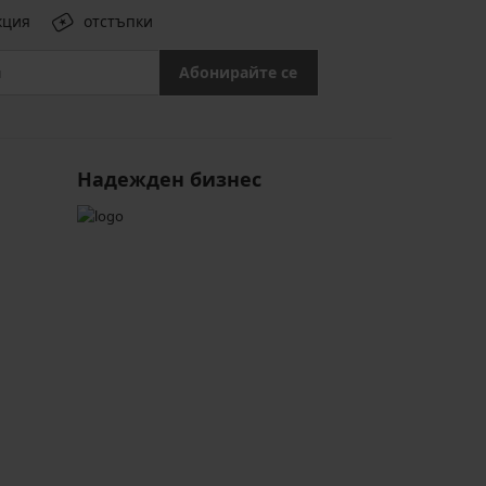
кция
отстъпки
Абонирайте се
Надежден бизнес