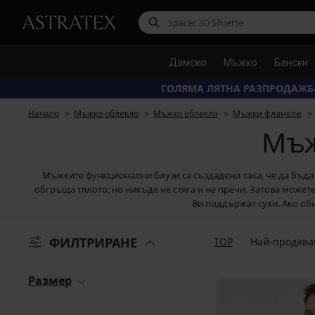
Дамско
Мъжко
Бански
ГОЛЯМА ЛЯТНА РАЗПРОДАЖБ
Начало
Мъжко облекло
Мъжко облекло
Мъжки фланели
Мъж
Мъжките функционални блузи са създадени така, че да бъдат
обгръща тялото, но никъде не стяга и не пречи. Затова может
Ви поддържат сухи. Ако об
ФИЛТРИРАНЕ
TOP
Най-продава
Размер