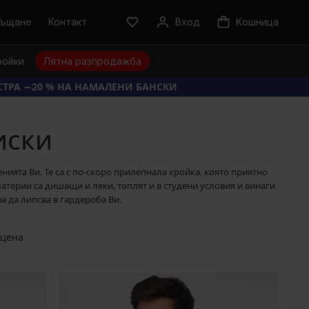
ръщане
Контакт
Вход
Kошница
ройки
Лятна разпродажба
КСТРА −20 % НА НАМАЛЕНИ БАНСКИ
иски
ията Ви. Те са с по-скоро прилепнала кройка, която приятно
атерии са дишащи и леки, топлят и в студени условия и винаги
 да липсва в гардероба Ви.
 цена