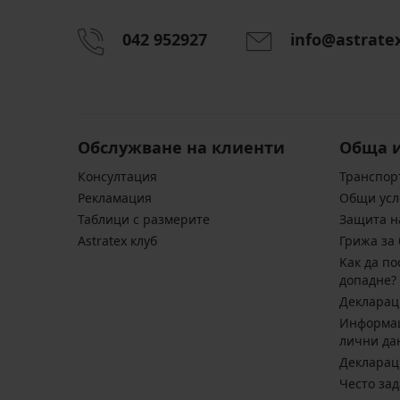
042 952927
info@astrate
Обслужване на клиенти
Обща 
Консултация
Транспор
Pекламация
Общи усл
Таблици с размерите
Защита н
Astratex клуб
Грижа за 
Kак да по
допадне?
Декларац
Информац
лични да
Декларац
Често за