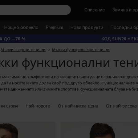
Търси
Списание
Замяна и в
Нощно облекло
Premium
Нови продукти
Последни б
А ДО −70 %
КОД SUN20 = Е
Мъжки спортни тениски
Мъжки функционални тениски
ки функционални тен
 максимално комфортни и по никакъв начин да не ограничават движен
е да ги носите и като долен слой под друго облекло. Функционалните м
ичате движението или зимните спортове, функционалната блуза не бива
ни стоки
Най-новото
От най-ниска цена
От най-висока