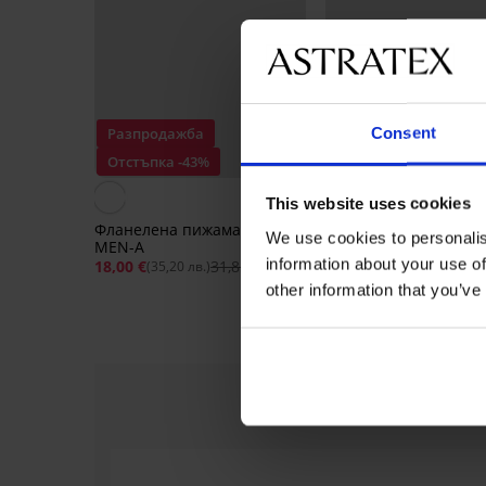
Consent
Разпродажба
Разпродажба
Отстъпка -43%
Отстъпка -60%
5
This website uses cookies
Фланелена пижама дълга
Пижама MEN-A Austi
We use cookies to personalis
MEN-A
14,80 €
37,32 
(28,95 лв.)
information about your use of
18,00 €
31,85 €
(35,20 лв.)
other information that you’ve