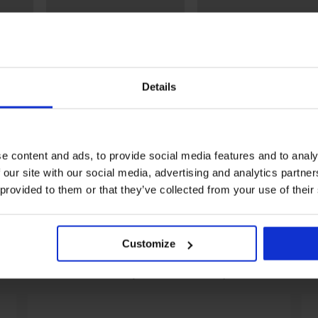
Details
Разпродажба
Отстъпка -40%
n къса
Памучна пижама Brooks
Боксерки Bernard
e content and ads, to provide social media features and to analy
къса
€
20,99 €
(41,05 лв.)
 our site with our social media, advertising and analytics partn
19,79 €
32,99 €
(38,71 лв.)
 provided to them or that they’ve collected from your use of their
Customize
От същата колекция