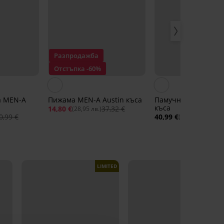
Разпродажба
Отстъпка -60%
а MEN-A
Пижама MEN-A Austin къса
Памучна пижама Sa
къса
14,80 €
37,32 €
(28,95 лв.)
0,99 €
40,99 €
(80,17 лв.)
LIMITED
LIMITED