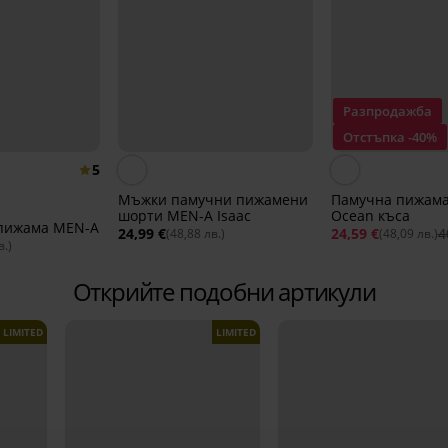
Разпродажба
Отстъпка -40%
5
Мъжки памучни пижамени
Памучна пижам
шорти MEN-A Isaac
Ocean къса
пижама MEN-A
24,99 €
24,59 €
4
(48,88 лв.)
(48,09 лв.)
в.)
Открийте подобни артикули
LIMITED
LIMITED