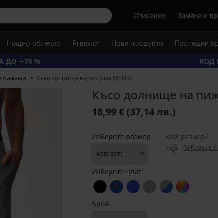
Търси
Списание
Замяна и в
Нощно облекло
Premium
Нови продукти
Последни б
А ДО −70 %
КОД 
 пижами
Късо долнище на пижама MEN-A
Късо долнище на пи
18,99 €
(37,14 лв.)
Изберете размер
Кой размер?
Таблица с
Изберете цвят:
Брой: