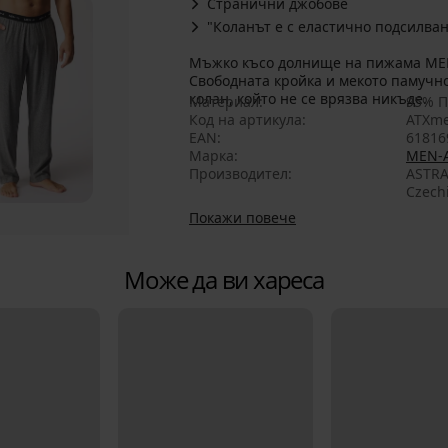
Странични джобове
"Коланът е с еластично подсилван
Мъжко късо долнище на пижама MEN-A, създадено от специалистите на Astratex.
Свободната кройка и мекото памучн
колан, който не се врязва никъде.
Материал
95% П
Код на артикула
ATXme
EAN
61816
Марка
MEN-
Производител
ASTRA
Czech
Покажи повече
Може да ви хареса