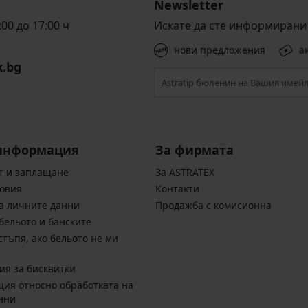
Newsletter
00 до 17:00 ч
Искате да сте информирани 
нови предложения
а
x.bg
информация
За фирмата
т и заплащане
За ASTRATEX
овия
Контакти
а личните данни
Продажба с комисионна
бельото и банските
стъпя, ако бельото не ми
ия за бисквитки
ия относно обработката на
нни