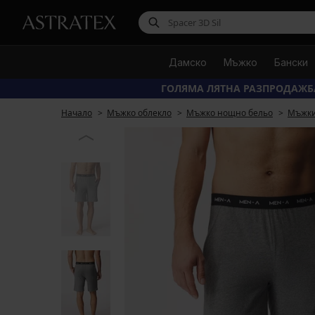
Дамско
Мъжко
Бански
ГОЛЯМА ЛЯТНА РАЗПРОДАЖБ
Начало
Мъжко облекло
Мъжко нощно бельо
Мъжки