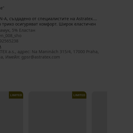
е"
о трико осигуряват комфорт. Широк еластичен
амук, 5% Еластан
n_008_sho
92565238
A
TEX a.s., aдрес: Na Maninách 315/4, 17000 Praha,
ia, Имейл: gpsr@astratex.com
LIMITED
LIMITED