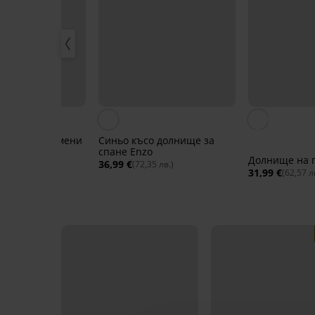
мучни пижамени
Синьо късо долнище за
-A John
спане Enzo
Долнище на 
36,99 €
14 лв.)
(72,35 лв.)
31,99 €
(62,57 л