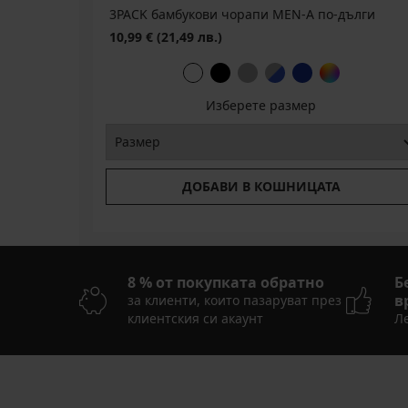
3PACK бамбукови чорапи MEN-A по-дълги
10,99 €
(21,49 лв.)
Изберете размер
ДОБАВИ В КОШНИЦАТА
8 % от покупката обратно
Б
в
за клиенти, които пазаруват през
клиентския си акаунт
Ле