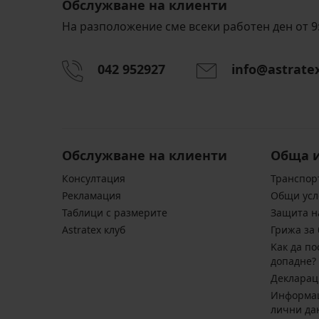
Обслужване на клиенти
На разположение сме всеки работен ден от 9:
042 952927
info@astrate
Обслужване на клиенти
Обща 
Консултация
Транспор
Pекламация
Общи усл
Таблици с размерите
Защита н
Astratex клуб
Грижа за 
Kак да по
допадне?
Декларац
Информац
лични да