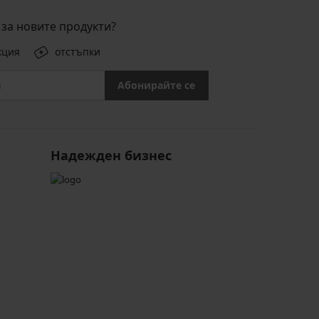
за новите продукти?
кция
отстъпки
Абонирайте се
Надежден бизнес