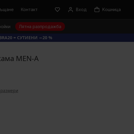
ръщане
Контакт
Вход
Kошница
ройки
Лятна разпродажба
BRA20 = СУТИЕНИ −20 %
жама MEN-A
 размери