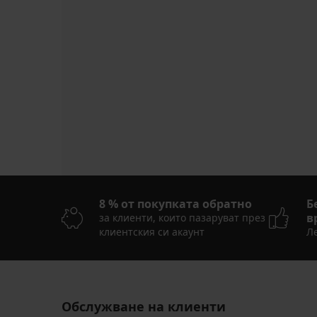
8 % от покупката обратно
Б
в
за клиенти, които пазаруват през
клиентския си акаунт
Ле
Обслужване на клиенти