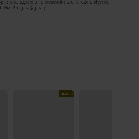
p. z o.o., aдрес: ul. Elewatorska 29, 15-620 Białystok,
d, Имейл: gaia@gaia.pl
LIMITED