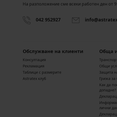
На разположение сме всеки работен ден от 9:
042 952927
info@astrate
Обслужване на клиенти
Обща 
Консултация
Транспор
Pекламация
Общи усл
Таблици с размерите
Защита н
Astratex клуб
Грижа за 
Kак да по
допадне?
Декларац
Информац
лични да
Декларац