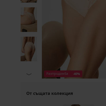
Разпродажба
-40%
От същата колекция