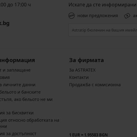
00 до 17:00 ч
Искате да сте информирани 
нови предложения
а
x.bg
информация
За фирмата
т и заплащане
За ASTRATEX
овия
Контакти
а личните данни
Продажба с комисионна
бельото и банските
стъпя, ако бельото не ми
ия за бисквитки
ия относно обработката на
нни
ия за достъпност
1 EUR = 1.95583 BGN