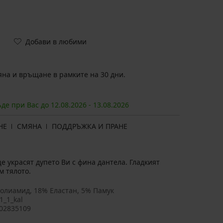
Добави в любими
на и връщане в рамките на 30 дни.
ъде при Вас до
12.08.
2026
-
13.08.
2026
НЕ
СМЯНА
ПОДДРЪЖКА И ПРАНЕ
е украсят дупето Ви с фина дантела. Гладкият
 тялото.
олиамид, 18% Еластан, 5% Памук
1_1_kal
02835109