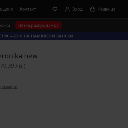
ръщане
Контакт
Вход
Kошница
ройки
Лятна разпродажба
КСТРА −20 % НА НАМАЛЕНИ БАНСКИ
eronika new
(70,39 лв.)
 размери