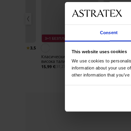
Consent
ПЛАТНО
3+1 БЕЗПЛАТНО
3+1 БЕЗПЛА
3,5
5
This website uses cookies
икини Eve
Класически бикини Mona с
Стягащи бики
We use cookies to personalis
висока талия
15,99 €
14 лв.)
(31,27 л
15,99 €
(31,27 лв.)
information about your use of
other information that you’ve
-30%
3+1 БЕЗПЛАТНО