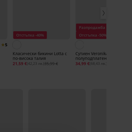
Разпродажба
Отстъпка -40%
Отстъпка -50%
5
Класически бикини Lottа с
Сутиен Veronika new
по-висока талия
полуподплатен
21,59 €
35,99 €
34,99 €
69,99 €
(42,23 лв.)
(68,43 лв.)