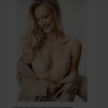
Сутиен Veronika new полуподплатен