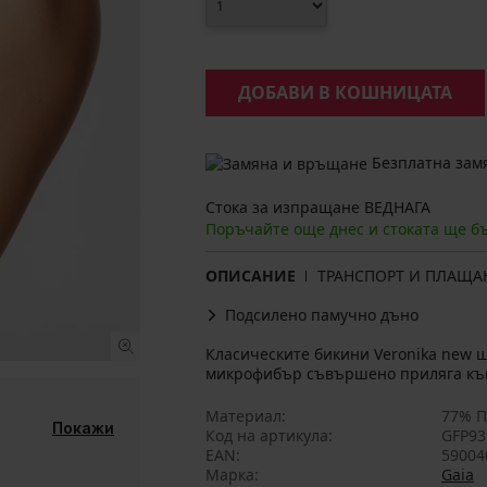
ДОБАВИ В КОШНИЦАТА
Безплатна замя
Стока за изпращане ВЕДНАГА
Поръчайте още днес и стоката ще б
ОПИСАНИЕ
ТРАНСПОРТ И ПЛАЩА
Подсилено памучно дъно
Класическите бикини Veronika new щ
микрофибър съвършено приляга към
Материал
77% П
Покажи
Код на артикула
GFP93
EAN
59004
Марка
Gaia