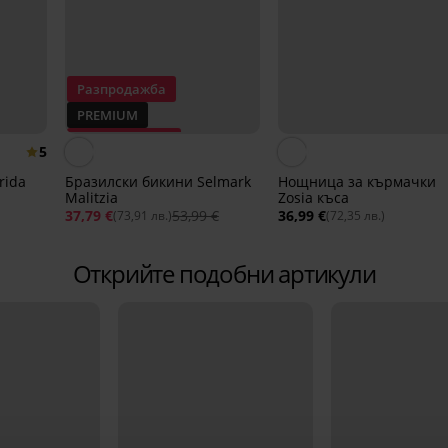
Разпродажба
PREMIUM
Отстъпка -30%
5
rida
Бразилски бикини Selmark
Нощница за кърмачки
Malitzia
Zosia къса
37,79 €
53,99 €
36,99 €
(73,91 лв.)
(72,35 лв.)
Открийте подобни артикули