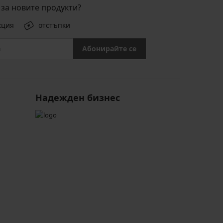
за новите продукти?
кция
отстъпки
Абонирайте се
Надежден бизнес