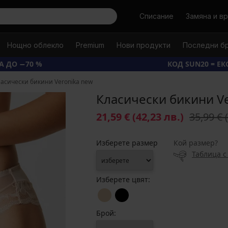
Търси
Списание
Замяна и в
Нощно облекло
Premium
Нови продукти
Последни б
А ДО −70 %
КОД SUN20 = Е
асически бикини Veronika new
Класически бикини V
21,59 €
(42,23 лв.)
35,99 €
Изберете размер
Кой размер?
Таблица с
Изберете цвят:
Брой: