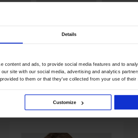
Details
ТНО
3+1 БЕЗПЛАТНО
Отстъпка -30%
5
5
ни Giulia
Стягащи бикини Ala
Бикини Sweеt к
e content and ads, to provide social media features and to analy
памучни
14,69 €
2
в.)
(28,73 лв.)
15,99 €
(31,27 лв.)
 our site with our social media, advertising and analytics partn
 provided to them or that they’ve collected from your use of their
Customize
От същата колекция