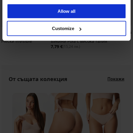
Allow all
3+1 БЕЗПЛАТНО
Customize
4,7
5
ически Invisible
Бикини Pola с висока талия
7,79 €
(15,24 лв.)
От същата колекция
Покажи