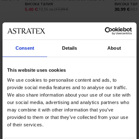
висока талия
висока тал
5,40 €
30,99 €
(10,56 лв.)
17,99 €
(60,6
Открийте подобни артикули
Consent
Details
About
This website uses cookies
We use cookies to personalise content and ads, to
provide social media features and to analyse our traffic.
We also share information about your use of our site with
our social media, advertising and analytics partners who
may combine it with other information that you’ve
provided to them or that they’ve collected from your use
of their services.