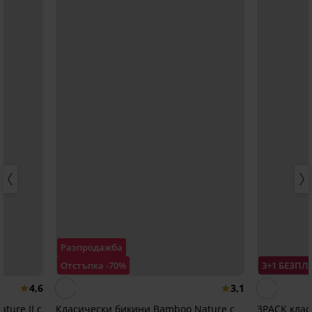
Разпродажба
Отстъпка -70%
3+1 БЕЗПЛ
4,6
3,1
ture II с
Класически бикини Bamboo Nature с
3PACK клас