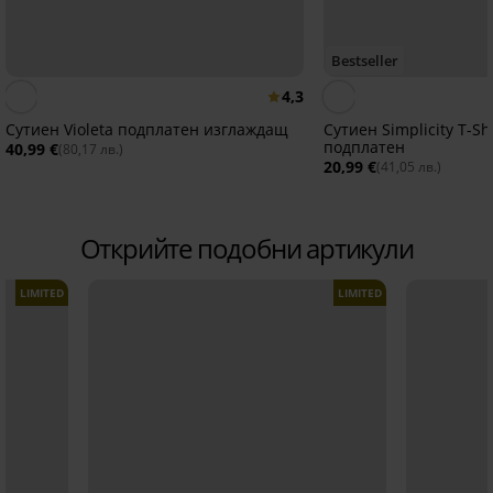
Bestseller
4,3
Сутиен Violeta подплатен изглаждащ
Сутиен Simplicity T-Shi
подплатен
40,99 €
(80,17 лв.)
20,99 €
(41,05 лв.)
Открийте подобни артикули
LIMITED
LIMITED