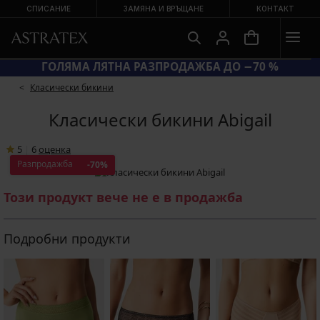
СПИСАНИЕ
ЗАМЯНА И ВРЪЩАНЕ
КОНТАКТ
КОД SUN20 = ЕКСТРА −20 % НА НАМАЛЕНИ БАНСКИ
Класически бикини
Класически бикини Abigail
5
|
6
oценка
Разпродажба
-70%
Този продукт вече не е в продажба
Подробни продукти