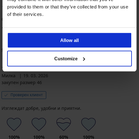
100
provided to them or that they’ve collected from your use
%
of their services.
6 оценили продукта
100
%
от клиентите, препоръчват продукта
Allow all
Сортиране
Customize
100
%
Милка
19. 03. 2026
закупен размер 46
Проверен клиент
Изглеждат добре, удобни и приятни.
100%
100%
60%
100%