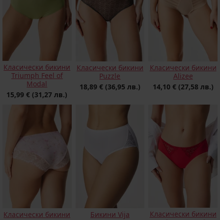
Класически бикини
Класически бикини
Класически бикини
Triumph Feel of
Puzzle
Alizeе
Modal
18,89 €
(36,95 лв.)
14,10 €
(27,58 лв.)
15,99 €
(31,27 лв.)
Класически бикини
Класически бикини
Бикини Vija