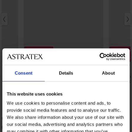
Разпродажба
Разпрода
Отстъпка -70%
Отстъпка 
Consent
Details
About
I с модал
2PACK класически бикини Imani
Класически
8,40 €
11,20 €
(16,43 лв.)
28,12 €
(21,9
This website uses cookies
We use cookies to personalise content and ads, to
provide social media features and to analyse our traffic.
ОЦЕНКА НА ПРОДУКТ Класически
We also share information about your use of our site with
our social media, advertising and analytics partners who
бикини Abigail
may combine it with other information that you’ve