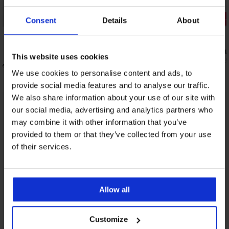
Отстъпка -30%
Отстъпка 
Consent
Details
About
5
3PACK бик
This website uses cookies
13,99 €
(27,3
ни
2PACK бикини Flexi безшевни
We use cookies to personalise content and ads, to
13,29 €
(25,99 лв.)
18,99 €
provide social media features and to analyse our traffic.
We also share information about your use of our site with
our social media, advertising and analytics partners who
От същата колекция
Покажи
may combine it with other information that you’ve
provided to them or that they’ve collected from your use
of their services.
Allow all
Customize