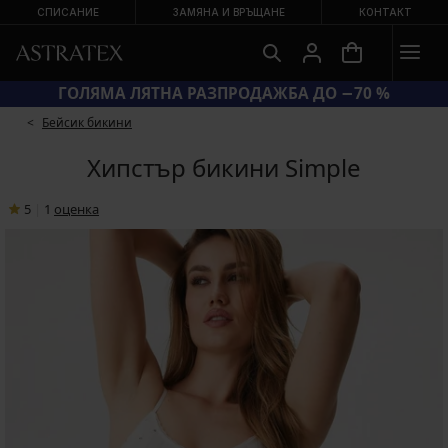
СПИСАНИЕ
ЗАМЯНА И ВРЪЩАНЕ
КОНТАКТ
КОД BRA20 = СУТИЕНИ −20 %
Бейсик бикини
Хипстър бикини Simple
5
|
1
oценка