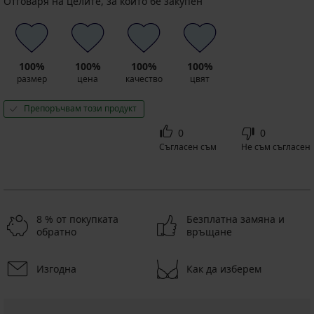
Отговаря на целите, за които бе закупен
100%
100%
100%
100%
размер
цена
качество
цвят
Препоръчвам този продукт
0
0
Съгласен съм
Не съм съгласен
8 % от покупката
Безплатна замяна и
обратно
връщане
Изгодна
Как да изберем