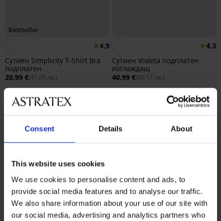
Bestseller
4,9
4,3
Сутиен Simplicity T-Shirt Bra
Сутиен Violeta подплатен
подплатен
изглаждащ
20,99 €
40,99 €
(41,05 лв.)
(80,17 лв.)
Consent
Details
About
This website uses cookies
We use cookies to personalise content and ads, to
provide social media features and to analyse our traffic.
We also share information about your use of our site with
our social media, advertising and analytics partners who