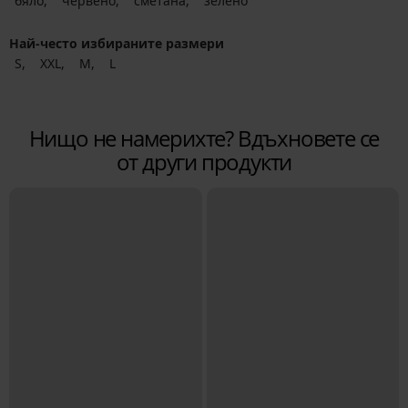
бяло
червено
сметана
зелено
Най-често избираните размери
S
XXL
M
L
Нищо не намерихте? Вдъхновете се
от други продукти