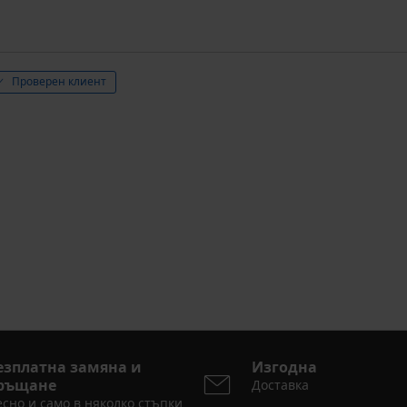
Проверен клиент
езплатна замяна и
Изгодна
ръщане
Доставка
сно и само в няколко стъпки