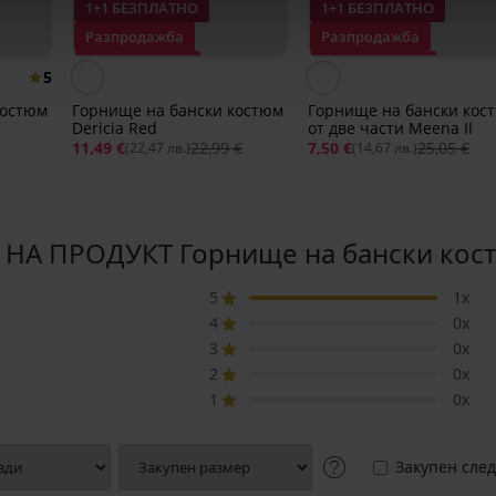
1+1 БЕЗПЛАТНО
1+1 БЕЗПЛАТНО
Разпродажба
Разпродажба
Отстъпка -50%
Отстъпка -70%
5
костюм
Горнище на бански костюм
Горнище на бански кос
Dericia Red
от две части Meena II
11,49 €
22,99 €
7,50 €
25,05 €
(22,47 лв.)
(14,67 лв.)
НА ПРОДУКТ Горнище на бански кос
5
1x
4
0x
3
0x
2
0x
1
0x
Закупен след