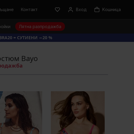
ръщане
Контакт
Вход
Kошница
ройки
Лятна разпродажба
BRA20 = СУТИЕНИ −20 %
остюм Bayo
продажба