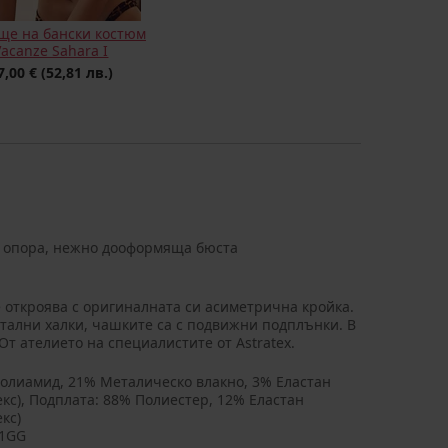
ще на бански костюм
Vacanze Sahara I
7,00 €
(52,81 лв.)
 опора, нежно дооформяща бюста
 откроява с оригиналната си асиметрична кройка.
тални халки, чашките са с подвижни подплънки. В
От ателието на специалистите от Astratex.
олиамид, 21% Металическо влакно, 3% Еластан
екс), Подплата: 88% Полиестер, 12% Еластан
кс)
01GG