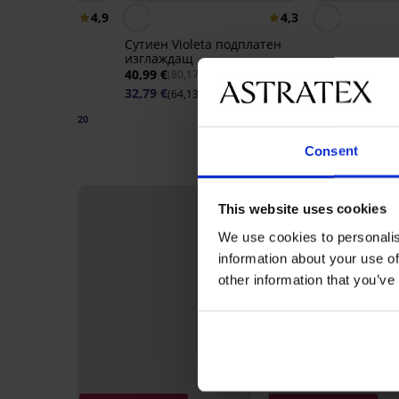
4,9
4,3
Сутиен Violeta подплатен
изглаждащ
rmen Basic
Класически 
40,99 €
(80,17 лв.)
н
Bamboo Natu
32,79 €
(64,13 лв.)
код:
BRA20
странични ч
15,99 €
43 лв.)
(31,27 л
74 лв.)
код:
BRA20
Consent
LIMITED
This website uses cookies
We use cookies to personalis
information about your use of
other information that you’ve