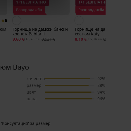
1+1 БЕЗПЛАТНО
1+1 БЕЗПЛАТНО
Разпродажба
Разпродажба
Отстъпка -70%
Отстъпка -70%
5
тюм
Горнище на дамски бански
Горнище на дамски бански
костюм Babita II
костюм Katy
9,60 €
32,21 €
8,10 €
27,09 €
(18,78 лв.)
(15,84 лв.)
тюм Bayo
качество
92%
размер
88%
цвят
94%
цена
96%
 'Консултация' за размер