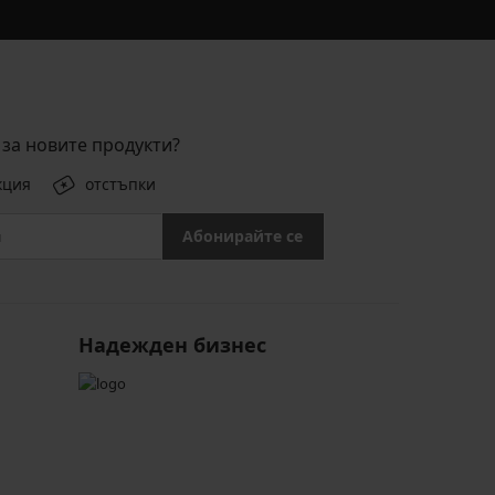
за новите продукти?
кция
отстъпки
Абонирайте се
Надежден бизнес