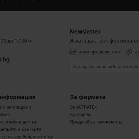
Newsletter
00 до 17:00 ч
Искате да сте информирани 
нови предложения
а
x.bg
информация
За фирмата
т и заплащане
За ASTRATEX
овия
Контакти
а личните данни
Продажба с комисионна
бельото и банските
стъпя, ако бельото не ми