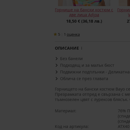
Горнище на бански костюм с
Горни
две лица Adjoa
18,50 €
(36,18 лв.)
2
5
|
1
oценка
ОПИСАНИЕ
Без банели
Подходящ и за малък бюст
Подвижни подплънки - Деликатна
Облича се през главата
Горнището на бански костюм Bayo се
Презрамката отпред е свързана с ме
тъмнозелен цвят с лурексов блясък. 
Материал
76% П
(спнд
(спнде
Код на артикула
ATX4