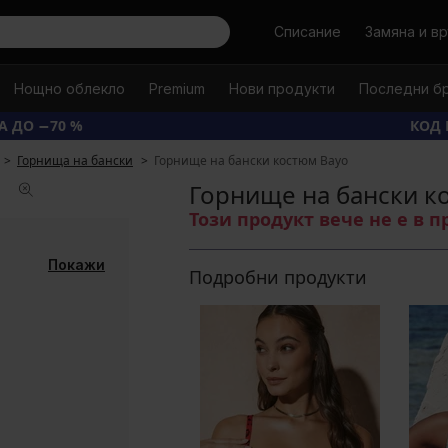
Търси
Списание
Замяна и в
Нощно облекло
Premium
Нови продукти
Последни б
А ДО −70 %
КОД 
Горнища на бански
Горнище на бански костюм Bayo
Горнище на бански к
Този продукт вече не е в 
Покажи
Подробни продукти