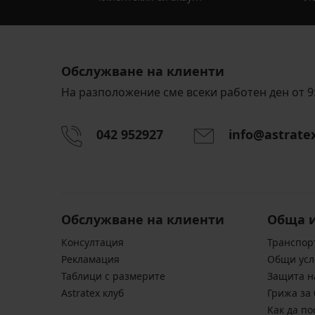
Обслужване на клиенти
На разположение сме всеки работен ден от 9:
042 952927
info@astrate
Обслужване на клиенти
Обща 
Консултация
Транспор
Pекламация
Общи усл
Таблици с размерите
Защита н
Astratex клуб
Грижа за 
Kак да по