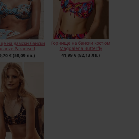
Горнище на бански костюм
ще на дамски бански
Magdalena Butterfly
acanze Paradise I
41,99 €
(82,13 лв.)
9,70 €
(58,09 лв.)