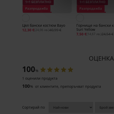
1+1 БЕЗПЛАТНО
1+1 БЕЗПЛАТНО
Разпродажба
Разпродажба
Отстъпка -70%
Отстъпка -69%
Цял бански костюм Bayo
Горнище на бански 
Suri Yellow
12,30 €
40,99 €
(24,06 лв.)
7,50 €
24,54 €
(14,67 лв.)
ОЦЕНКА 
100
%
1 оценили продукта
100
%
от клиентите, препоръчват продукта
Сортирай по