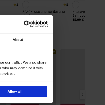
5
5
3PACK класически бикини
Класически бикини
Katrin
Bamboo Nature
и Lady
17,99 €
15,99 €
(35,19 лв.)
(31,27 лв.)
About
ITED
LIMITED
LIMITED
se our traffic. We also share
ers who may combine it with
 services.
Allow all