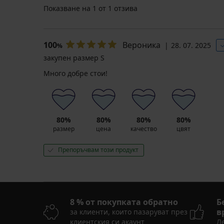
Показване на
1
от 1 отзива
100
Вероника
28. 07. 2025
%
закупен размер S
Много добре стои!
80%
80%
80%
80%
размер
цена
качество
цвят
Препоръчвам този продукт
8 % от покупката обратно
Б
в
за клиенти, които пазаруват през
клиентския си акаунт
Ле