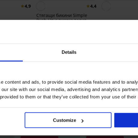
4,9
4,4
Стягащи бикини Simple
Push-Up с висока талия
бикини
Бразилски бикин
16,99 €
(33,23 лв.)
re с широки
Grace New
асти
20,99 €
в.)
(41,05 лв.)
Details
Открийте подобни артикули
LIMITED
LIMITED
LIM
e content and ads, to provide social media features and to analy
 our site with our social media, advertising and analytics partn
 provided to them or that they’ve collected from your use of their
Customize