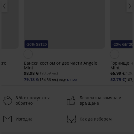
-20% GET20
-20% GET20
cro
Бански костюм от две части Angele
Горнище на
Mint
Mint
98,98 €
65,99 €
(193,59 лв.)
(129,
79,18 €
52,79 €
(154,86 лв.)
(103,
код:
GET20
8 % от покупката
Безплатна замяна и
обратно
връщане
Изгодна
Как да изберем
-20 % GET20
ED