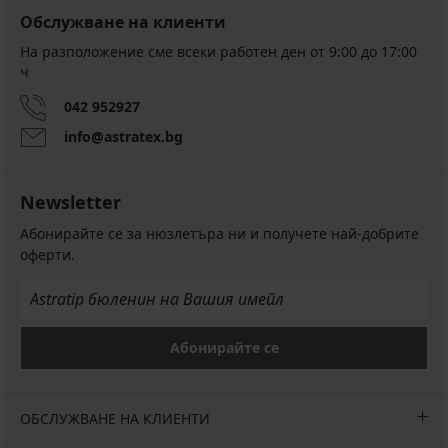
Обслужване на клиенти
Горнище
на
На разположение сме всеки работен ден от 9:00 до 17:00
бански
ч
костюм
Lagoon
042 952927
Big
info@astratex.bg
77,99
€
(152,54
Newsletter
лв.)
62,39
Абонирайте се за нюзлетъра ни и получете най-добрите
€
оферти.
(122,02
лв.)
код
GET20
Абонирайте се
ОБСЛУЖВАНЕ НА КЛИЕНТИ