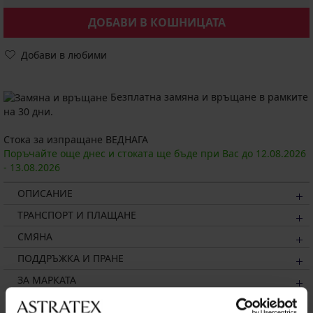
ДОБАВИ В КОШНИЦАТА
Добави в любими
Безплатна замяна и връщане в рамките
на 30 дни.
Стока за изпращане ВЕДНАГА
Поръчайте още днес и стоката ще бъде при Вас до
12.08.
2026
-
13.08.
2026
ОПИСАНИЕ
ТРАНСПОРТ И ПЛАЩАНЕ
СМЯНА
ПОДДРЪЖКА И ПРАНЕ
ЗА МАРКАТА