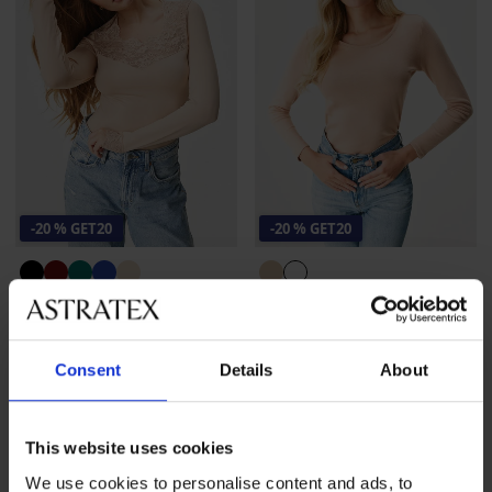
-20 % GET20
-20 % GET20
Термо блуза Tempora
Термо тениска Effecto
31,99 €
(62,57 лв.)
20,99 €
(41,05 лв.)
25,59 €
(50,05 лв.)
код
GET20
16,79 €
(32,84 лв.)
код
GET20
Consent
Details
About
This website uses cookies
We use cookies to personalise content and ads, to