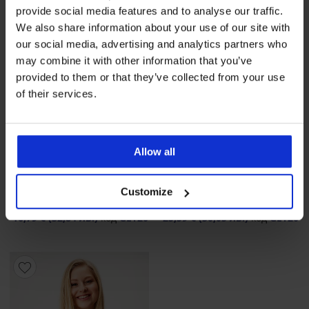
provide social media features and to analyse our traffic.
We also share information about your use of our site with
our social media, advertising and analytics partners who
may combine it with other information that you’ve
provided to them or that they’ve collected from your use
of their services.
-20 % GET20
-20 % GET20
Allow all
Термо тениска Effecto
Термо блуза Tempora
Customize
20,99 €
(41,05 лв.)
31,99 €
(62,57 лв.)
16,79 €
(32,84 лв.)
код
GET20
25,59 €
(50,05 лв.)
код
GET20