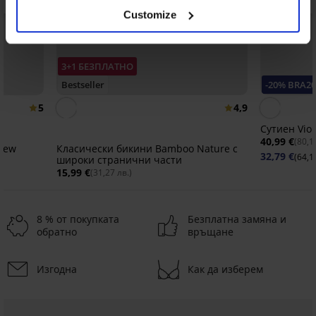
Customize
3+1 БЕЗПЛАТНО
Bestseller
-20% BRA20
5
4,9
Сутиен Vio
40,99 €
(80,1
 New
Класически бикини Bamboo Nature с
32,79 €
(64,1
широки странични части
15,99 €
(31,27 лв.)
8 % от покупката
Безплатна замяна и
обратно
връщане
Изгодна
Как да изберем