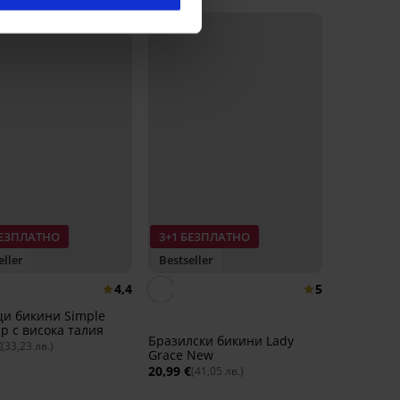
БЕЗПЛАТНО
3+1 БЕЗПЛАТНО
eller
Bestseller
4,4
5
щи бикини Simple
p с висока талия
Бразилски бикини Lady
€
(33,23 лв.)
Grace New
20,99 €
(41,05 лв.)