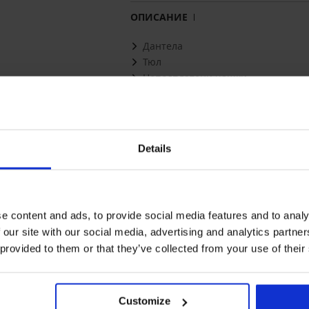
ОПИСАНИЕ
Дантела
Тюл
Неподплатени чашки
Странични банели
Класически банели
Презрамки с регулация
Задно закопчаване с две телени к
Details
Подсилено памучно дъно
Долната част е тип прашки
Материал
94% п
e content and ads, to provide social media features and to analy
Код на артикула
Nutris
Марка
Obses
 our site with our social media, advertising and analytics partn
Производител
AMOCAR
 provided to them or that they’ve collected from your use of their
Czani
Може да ви хареса
Customize