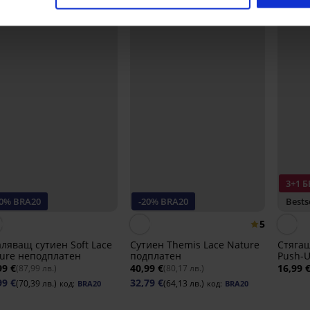
3+1 
20% BRA20
-20% BRA20
Bests
5
ляващ сутиен Soft Lace
Сутиен Themis Lace Nature
Стяга
ure неподплатен
подплатен
Push-U
99 €
40,99 €
16,99 
(87,99 лв.)
(80,17 лв.)
99 €
32,79 €
(70,39 лв.)
(64,13 лв.)
код:
BRA20
код:
BRA20