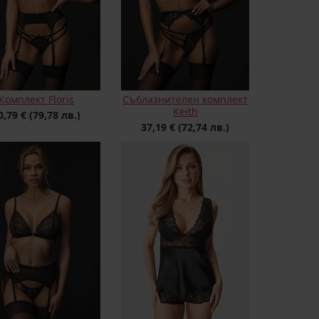
Комплект Floris
Съблазнителен комплект
Keith
0,79 €
(79,78 лв.)
37,19 €
(72,74 лв.)