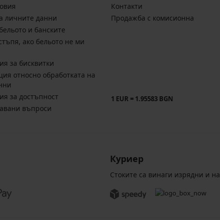
овия
Контакти
а личните данни
Продажба с комисионна
бельото и банските
стъпя, ако бельото не ми
ия за бисквитки
ия относно обработката на
нни
ия за достъпност
1 EUR = 1.95583 BGN
давани въпроси
Куриер
Стоките са винаги изрядни и н