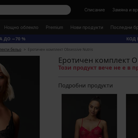
Търси
Списание
Замяна и в
Нощно облекло
Premium
Нови продукти
Последни б
А ДО −70 %
КОД 
лекти бельо
Еротичен комплект Obsessive Nutris
Еротичен комплект Ob
Този продукт вече не е в 
Подробни продукти