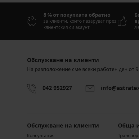
8 % от покупката обратно
Б
в
за клиенти, които пазаруват през
клиентския си акаунт
Ле
Обслужване на клиенти
На разположение сме всеки работен ден от 9:
042 952927
info@astrate
Обслужване на клиенти
Обща 
Консултация
Транспор