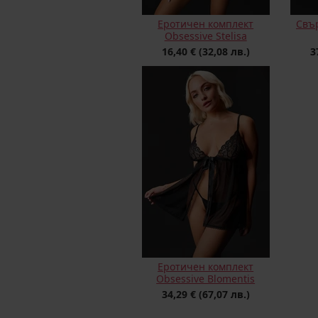
Еротичен комплект
Свъ
Obsessive Stelisa
16,40 €
(32,08 лв.)
3
Еротичен комплект
Obsessive Blomentis
34,29 €
(67,07 лв.)