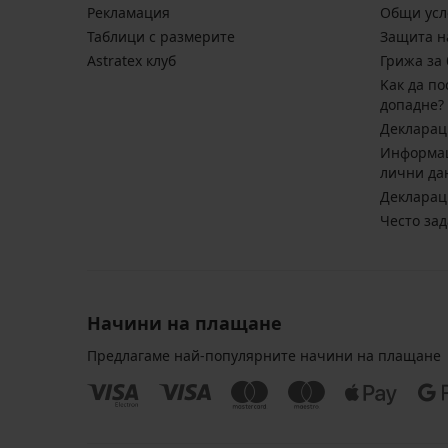
Pекламация
Общи усл
Таблици с размерите
Защита н
Astratex клуб
Грижа за 
Kак да по
допадне?
Декларац
Информац
лични да
Декларац
Често за
Начини на плащане
Предлагаме най-популярните начини на плащане