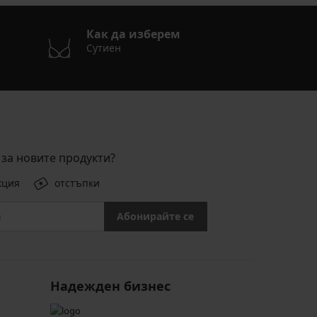
Как да изберем
Сутиен
за новите продукти?
кция
отстъпки
Абонирайте се
Надежден бизнес