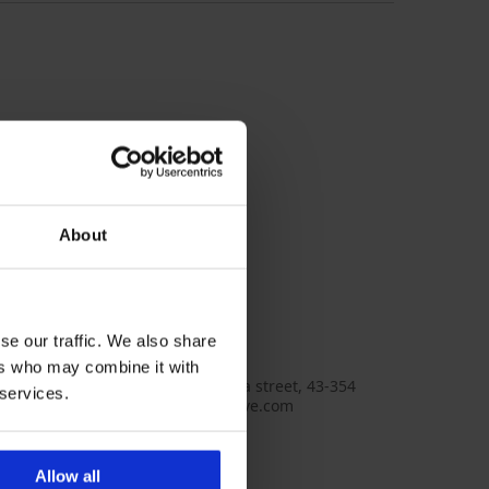
опчета на три степени
About
олиамид, 7
se our traffic. We also share
_kos
sive
ers who may combine it with
AT Sp. z o.o, aдрес: 1 Krolewska street, 43-354
 services.
ec, Poland, Имейл: shop@obsessive.com
Allow all