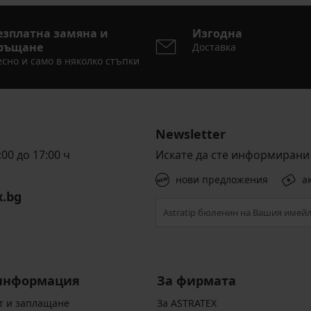
езплатна замяна и
Изгодна
ръщане
Доставка
сно и само в няколко стъпки
Newsletter
00 до 17:00 ч
Искате да сте информирани 
нови предложения
а
x.bg
информация
За фирмата
т и заплащане
За ASTRATEX