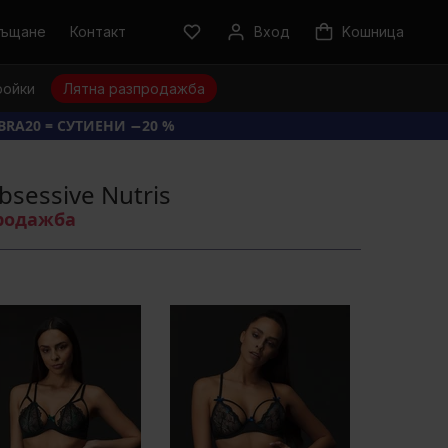
ръщане
Контакт
Вход
Kошница
ройки
Лятна разпродажба
BRA20 = СУТИЕНИ −20 %
sessive Nutris
продажба