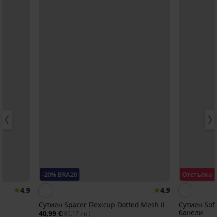
-20% BRA20
Отстъпка 
4,9
4,9
Сутиен Spacer Flexicup Dotted Mesh II
Сутиен Soft
банели
40,99 €
(80,17 лв.)