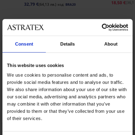
18,50 €
(36,1
32,79 €
(64,13 лв.)
код:
BRA20
Открийте подобни артикули
Consent
Details
About
LIMITED
LIMITED
This website uses cookies
We use cookies to personalise content and ads, to
provide social media features and to analyse our traffic.
We also share information about your use of our site with
our social media, advertising and analytics partners who
may combine it with other information that you’ve
provided to them or that they’ve collected from your use
of their services.