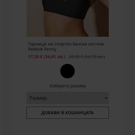
€
(64,52
лв.)
Горнище на спортен бански костюм
Reebok Penny
Намаление
Първоначална цена
17,39 €
(34,01 лв.)
28,99 €
(56,70 лв.)
Изберете размер
ДОБАВИ В КОШНИЦАТА