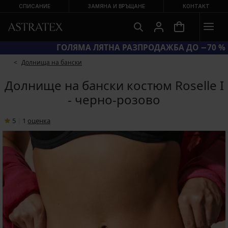
СПИСАНИЕ
ЗАМЯНА И ВРЪЩАНЕ
КОНТАКТ
КОД BRA20 = СУТИЕНИ −20 %
Долнища на бански
Долнище на бански костюм Roselle I
- черно-розово
5
|
1
oценка