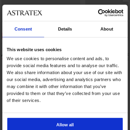
Consent
Details
About
Отстъпка -20%
Отстъпка -50%
This website uses cookies
Долнище на бански костюм Roselle
Долнище на бански ко
We use cookies to personalise content and ads, to
19,99 €
20,50 €
(39,10 лв.)
24,99 €
(40,09 лв.)
40,99 €
provide social media features and to analyse our traffic.
We also share information about your use of our site with
our social media, advertising and analytics partners who
От същата колекция
Покажи
may combine it with other information that you’ve
provided to them or that they’ve collected from your use
of their services.
Allow all