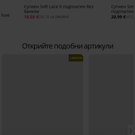
Сутиен Soft Lace II подплатен без
Сутиен Simp
банели
подплатен
eluxe
18,50 €
20,99 €
(36,18 лв.)
36,99 €
(41,0
Открийте подобни артикули
LIMITED