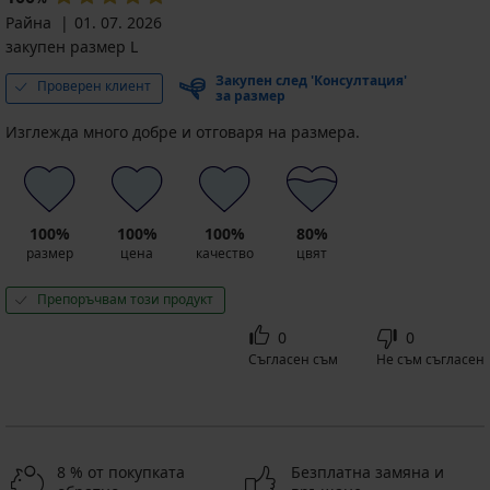
Райна
01. 07. 2026
закупен размер L
Закупен след 'Консултация'
Проверен клиент
за размер
Изглежда много добре и отговаря на размера.
100%
100%
100%
80%
размер
цена
качество
цвят
Препоръчвам този продукт
0
0
Съгласен съм
Не съм съгласен
8 % от покупката
Безплатна замяна и