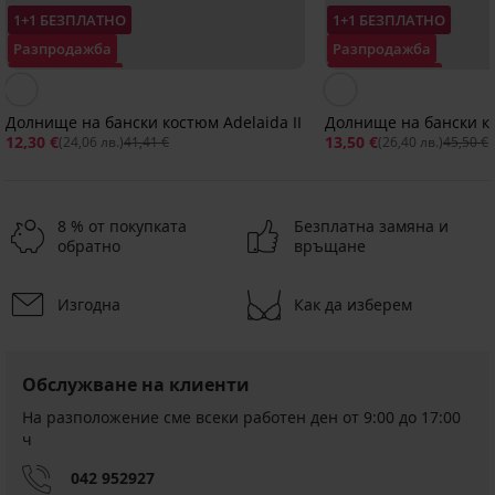
1+1 БЕЗПЛАТНО
1+1 БЕЗПЛАТНО
Разпродажба
Разпродажба
Отстъпка -70%
Отстъпка -70%
Долнище на бански костюм Adelaida II
Долнище на бански ко
12,30 €
13,50 €
(24,06 лв.)
41,41 €
(26,40 лв.)
45,50 €
8 % от покупката
Безплатна замяна и
обратно
връщане
Разпродажба
Разпродажба
Разпродажба
-60%
-70%
-50%
Изгодна
Как да изберем
1+1 БЕЗПЛАТНО
1+1 БЕЗПЛАТНО
-40%
1+1 БЕЗПЛАТНО
ED
ITED
IMITED
LIMITED
Обслужване на клиенти
Долнище
Долнище
Долнище
Долнище
на
на
на
на
На разположение сме всеки работен ден от 9:00 до 17:00
бански
бански
бански
бански
ч
костюм
костюм
костюм
костюм
Shiny
Shiny
Magdalena
Afia
042 952927
Flowers
Garden
Butterfly
Намаление