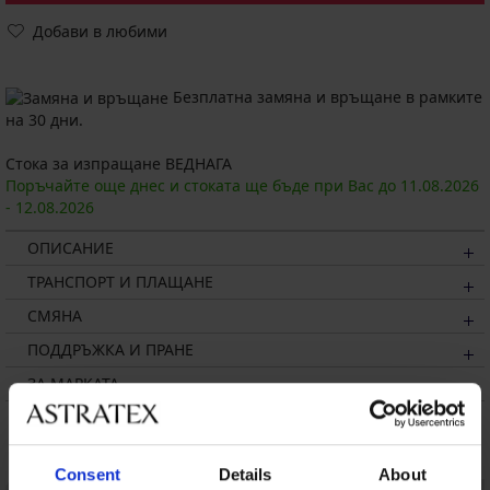
Добави в любими
Безплатна замяна и връщане в рамките
на 30 дни.
Стока за изпращане ВЕДНАГА
Поръчайте още днес и стоката ще бъде при Вас до
11.08.
2026
-
12.08.
2026
ОПИСАНИЕ
ТРАНСПОРТ И ПЛАЩАНЕ
СМЯНА
ПОДДРЪЖКА И ПРАНЕ
ЗА МАРКАТА
Може да ви хареса
Consent
Details
About