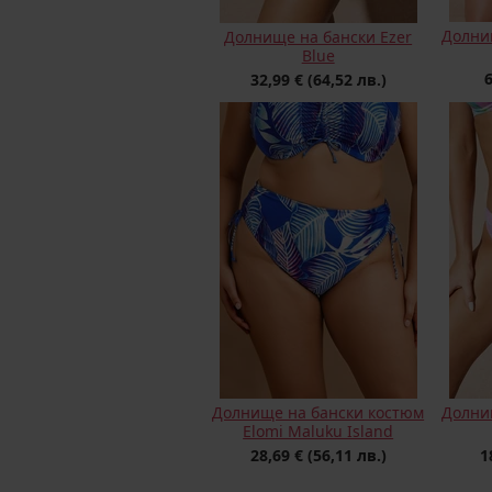
Долни
Долнище на бански Ezer
Blue
32,99 €
(64,52 лв.)
Долнище на бански костюм
Долни
Elomi Maluku Island
28,69 €
(56,11 лв.)
1