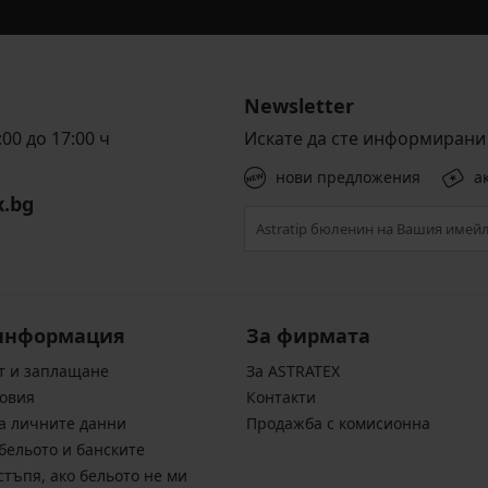
Newsletter
00 до 17:00 ч
Искате да сте информирани 
нови предложения
а
x.bg
информация
За фирмата
т и заплащане
За ASTRATEX
овия
Контакти
а личните данни
Продажба с комисионна
бельото и банските
стъпя, ако бельото не ми