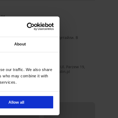
али
бял цвят със златни блещукащи детайли. В
About
олиамид, 20% Еластан
SSWhGo_kal
 Aleksander Matuszewski , aдрес: Ul. Parzew 19,
se our traffic. We also share
Bielawy, Poland, Имейл: office@volin.pl
ers who may combine it with
 services.
Allow all