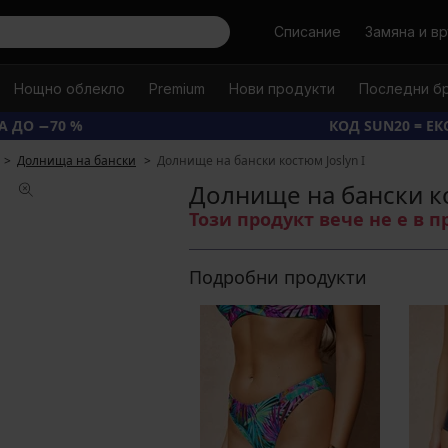
Търси
Списание
Замяна и в
Нощно облекло
Premium
Нови продукти
Последни б
А ДО −70 %
КОД SUN20 = Е
Долнища на бански
Долнище на бански костюм Joslyn I
Долнище на бански ко
Този продукт вече не е в 
Подробни продукти