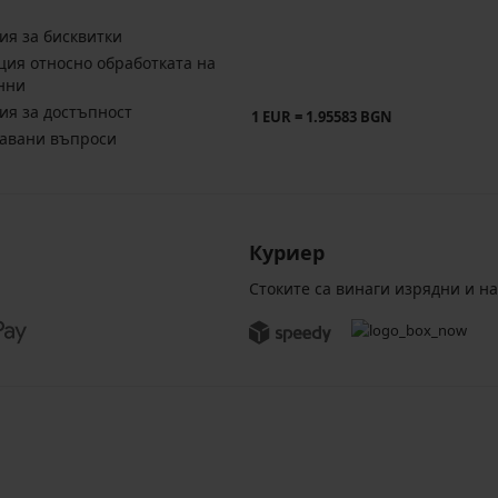
ия за бисквитки
ия относно обработката на
нни
ия за достъпност
1 EUR = 1.95583 BGN
давани въпроси
Куриер
Стоките са винаги изрядни и н