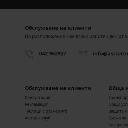
Обслужване на клиенти
На разположение сме всеки работен ден от 9:
042 952927
info@astrate
Обслужване на клиенти
Обща 
Консултация
Транспор
Pекламация
Общи усл
Таблици с размерите
Защита н
Astratex клуб
Грижа за 
Kак да по