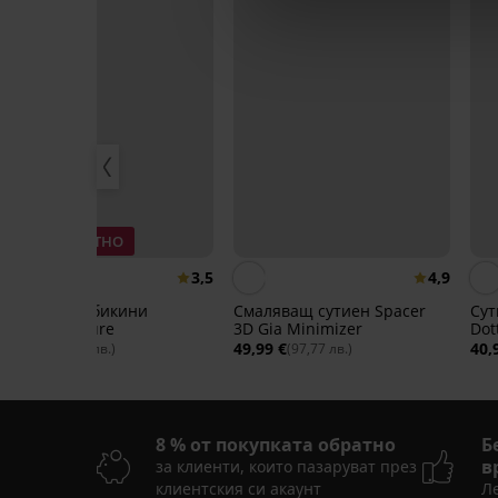
3+1 БЕЗПЛАТНО
3,5
4,9
Класически бикини
Смаляващ сутиен Spacer
Сут
Bamboo Nature
3D Gia Minimizer
Dot
15,99 €
49,99 €
40,
(31,27 лв.)
(97,77 лв.)
8 % от покупката обратно
Б
в
за клиенти, които пазаруват през
клиентския си акаунт
Ле