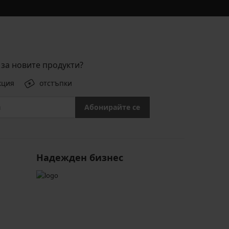
за новите продукти?
кция
отстъпки
Абонирайте се
Надежден бизнес