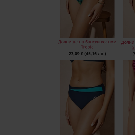
Долнище на бански костюм
Долни
Tropic
S
23,09 €
(45,16 лв.)