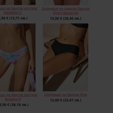
ще на бански костюм
Долнище на дамски бански
NeoWild II
Elomi Bazaruto
6,50 €
(12,71 лв.)
13,50 €
(26,40 лв.)
Долнище на бански Elsa
ще на бански костюм
Antalya II
12,00 €
(23,47 лв.)
8,50 €
(36,18 лв.)