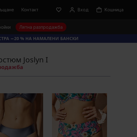
ръщане
Контакт
Вход
Kошница
ройки
Лятна разпродажба
КСТРА −20 % НА НАМАЛЕНИ БАНСКИ
стюм Joslyn I
продажба