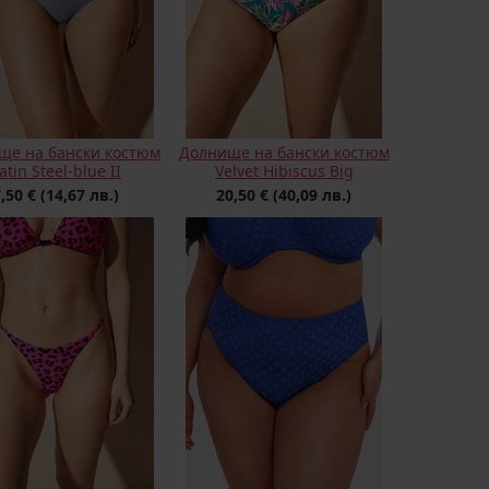
ще на бански костюм
Долнище на бански костюм
atin Steel-blue II
Velvet Hibiscus Big
7,50 €
(14,67 лв.)
20,50 €
(40,09 лв.)