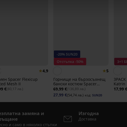
-20% SUN20
Отстъпка -50%
3+1 
4,9
5
иен Spacer Flexicup
Горнище на бързосъхнещ
3PACK
ted Mesh II
бански костюм Spacer
Katrin
Flowerkiss
99 €
69,99 €
17,99 
(80,17 лв.)
(136,89 лв.)
27,99 €
(54,74 лв.)
код:
SUN20
езплатна замяна и
Изгодна
ръщане
Доставка
сно и само в няколко стъпки