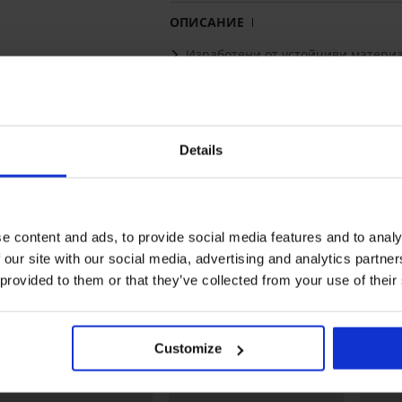
ОПИСАНИЕ
Изработени от устойчиви матери
Класическо долнище
Подходящи и за пищни форми
Долнище на бански костюм Joslyn в 
любимата класическа кройка.
Details
Материал
80% П
Код на артикула
M69D
Марка
Volin
Производител
VOLIN
e content and ads, to provide social media features and to analy
99423 
 our site with our social media, advertising and analytics partn
Покажи повече
 provided to them or that they’ve collected from your use of their
Може да ви хареса
Customize
LIMITED