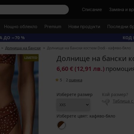
Търси
Списание
Замяна и в
Нощно облекло
Premium
Нови продукти
Последни б
А ДО −70 %
КОД 
Долнища на бански
Долнище на бански костюм Dodi - кафяво-бяло
Долнище на бански к
LIMITED
6,60 €
(12,91 лв.)
промоци
5
|
2
oценка
Изберете размер
Кой размер?
Таблица с
Изберете цвят:
кафяво-бяло