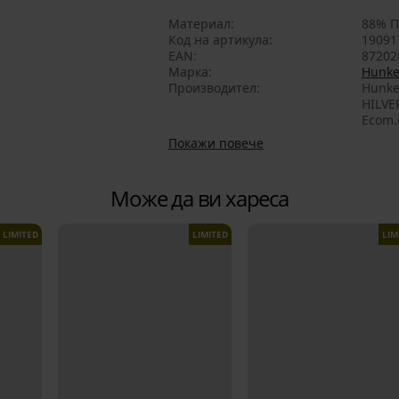
Материал
88% П
Код на артикула
19091
EAN
87202
Марка
Hunke
Производител
Hunke
HILVE
Ecom.
Покажи повече
Може да ви хареса
LIMITED
LIMITED
LIM