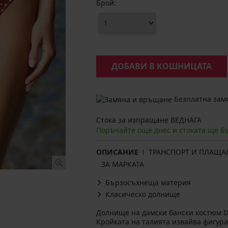
Брой:
ДОБАВИ В КОШНИЦАТА
Безплатна замя
Стока за изпращане ВЕДНАГА
Поръчайте още днес и стоката ще б
ОПИСАНИЕ
ТРАНСПОРТ И ПЛАЩА
ЗА МАРКАТА
Бързосъхнеща материя
Класическо долнище
Долнище на дамски бански костюм D
Кройката на талията извайва фигура