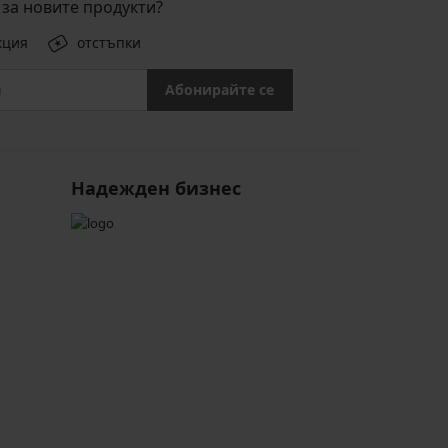
за новите продукти?
кция
отстъпки
Абонирайте се
Надежден бизнес