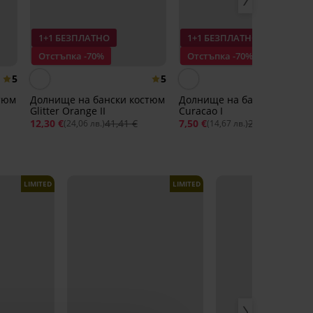
1+1 БЕЗПЛАТНО
1+1 БЕЗПЛАТНО
Отстъпка -70%
Отстъпка -70%
5
5
тюм
Долнище на бански костюм
Долнище на бански костю
Glitter Orange II
Curacao I
12,30 €
41,41 €
7,50 €
25,05 €
(24,06 лв.)
(14,67 лв.)
LIMITED
LIMITED