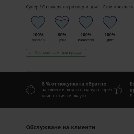
Супер ! Отговаря на размер и цвят . Стои прекрасн
100%
80%
100%
100%
размер
цена
качество
цвят
Препоръчвам този продукт
8 % от покупката обратно
Б
в
за клиенти, които пазаруват през
клиентския си акаунт
Ле
Обслужване на клиенти