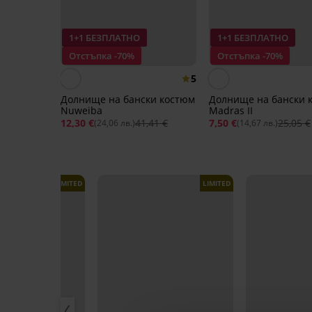
1+1 БЕЗПЛАТНО
1+1 БЕЗПЛАТНО
Отстъпка -70%
Отстъпка -70%
5
Долнище на бански костюм
Долнище на бански 
Nuweiba
Madras II
12,30 €
41,41 €
7,50 €
25,05 €
(24,06 лв.)
(14,67 лв.)
LIMITED
LIMITED