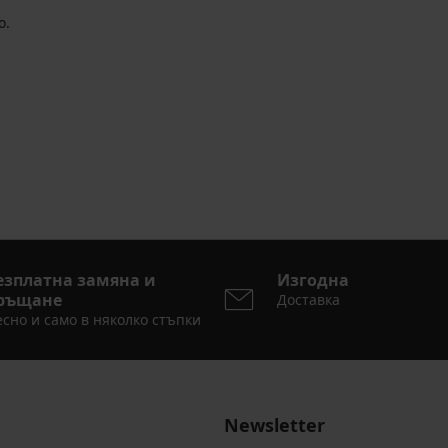
о.
езплатна замяна и
Изгодна
ръщане
Доставка
сно и само в няколко стъпки
Newsletter