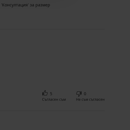
 'Консултация' за размер
5
0
Съгласен съм
Не съм съгласен