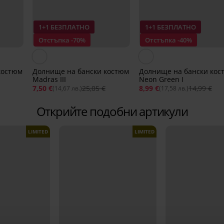
1+1 БЕЗПЛАТНО
1+1 БЕЗПЛАТНО
Отстъпка -70%
Отстъпка -40%
костюм
Долнище на бански костюм
Долнище на бански кос
Madras III
Neon Green I
7,50 €
25,05 €
8,99 €
14,99 €
(14,67 лв.)
(17,58 лв.)
Открийте подобни артикули
LIMITED
LIMITED