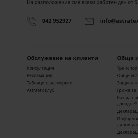
На разположение сме всеки работен ден от 9:
042 952927
info@astrate
Обслужване на клиенти
Обща 
Консултация
Транспор
Pекламация
Общи усл
Таблици с размерите
Защита н
Astratex клуб
Грижа за 
Kак да по
допадне?
Декларац
Информац
лични да
Декларац