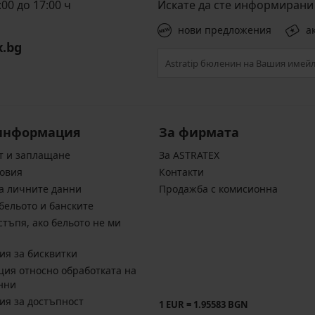
00 до 17:00 ч
Искате да сте информирани 
нови предложения
а
x.bg
информация
За фирмата
т и заплащане
За ASTRATEX
овия
Контакти
а личните данни
Продажба с комисионна
бельото и банските
стъпя, ако бельото не ми
ия за бисквитки
ия относно обработката на
нни
ия за достъпност
1 EUR = 1.95583 BGN