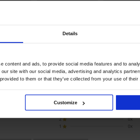
ТНО
1+1 БЕЗПЛАТНО
1+1 БЕЗПЛАТНО
0%
Отстъпка -70%
Отстъпка -57%
Details
5
5
бански костюм
Долнище на бански костюм
Долнище на бан
Kofar Mata
Danuwa
8,49 €
7,50 €
25,05 €
6,30 €
14
(14,67 лв.)
(12,32 лв.)
e content and ads, to provide social media features and to analy
 our site with our social media, advertising and analytics partn
 provided to them or that they’ve collected from your use of their
НА ПРОДУКТ Долнище на бански кос
5
2x
Customize
4
0x
3
0x
2
0x
1
0x