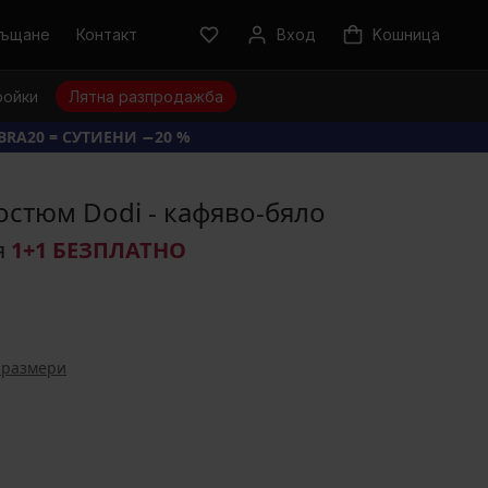
ръщане
Контакт
Вход
Kошница
ройки
Лятна разпродажба
BRA20 = СУТИЕНИ −20 %
остюм Dodi - кафяво-бяло
я
1+1 БЕЗПЛАТНО
 размери