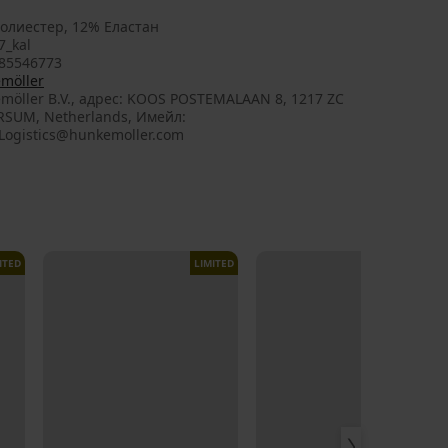
олиестер, 12% Еластан
7_kal
85546773
möller
möller B.V., aдрес: KOOS POSTEMALAAN 8, 1217 ZC
RSUM, Netherlands, Имейл:
Logistics@hunkemoller.com
ITED
LIMITED