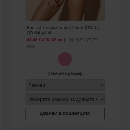
(88,99
лв.)
лв.)
Бански костюм от две части DIVA by
IVA Babydoll
Намаление
Първоначална цена
66,48 €
(130,02 лв.)
94,98 €
(185,77
лв.)
Изберете размер
ДОБАВИ В КОШНИЦАТА