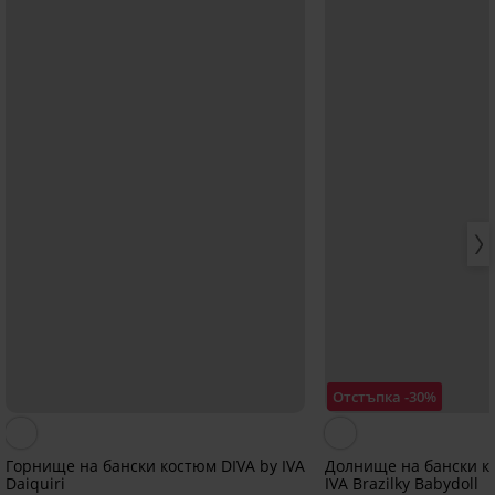
Отстъпка -30%
Горнище на бански костюм DIVA by IVA
Долнище на бански к
Daiquiri
IVA Brazilky Babydoll