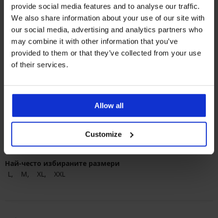
provide social media features and to analyse our traffic.
We also share information about your use of our site with
our social media, advertising and analytics partners who
may combine it with other information that you’ve
provided to them or that they’ve collected from your use
of their services.
Най-популярните марки
Allow all
Gino
Enrico Coveri
Ysabel Mora
Най-често избираните цветове
Customize
черно
синьо
бяло
сиво
Най-често избираните размери
L
M
XL
XXL