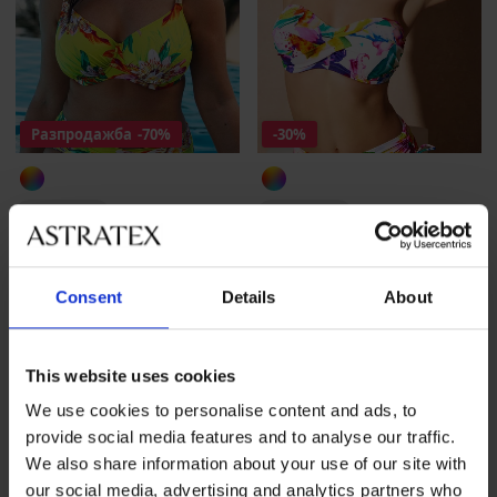
Разпродажба
-70%
-30%
PREMIUM
PREMIUM
Горнище на бански костюм
Горнище на бански костюм
Fantasie Swim Cala Macare...
Fantasie Swim Guazu Falls
Намаление
24,60 €
(48,11 лв.)
Първоначална цена
Намаление
55,29 €
(108,14 лв.)
Първоначал
82,31 €
78,99 €
Consent
Details
About
(160,98 лв.)
(154,49 лв.)
This website uses cookies
LIMITED
We use cookies to personalise content and ads, to
provide social media features and to analyse our traffic.
We also share information about your use of our site with
our social media, advertising and analytics partners who