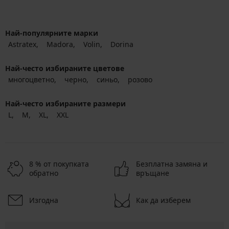
Най-популярните марки
Astratex
Madora
Volin
Dorina
Най-често избираните цветове
многоцветно
черно
синьо
розово
Най-често избираните размери
L
M
XL
XXL
8 % от покупката
Безплатна замяна и
обратно
връщане
Изгодна
Как да изберем