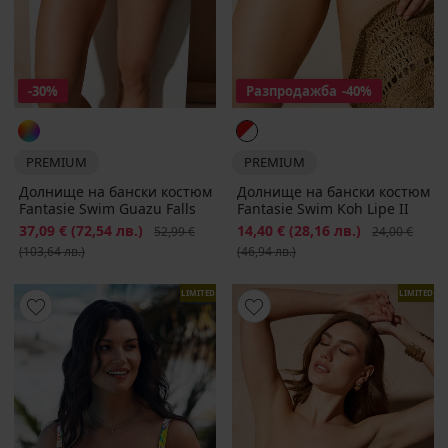
-30%
Разпродажба
-40%
PREMIUM
PREMIUM
Долнище на бански костюм
Долнище на бански костюм
Fantasie Swim Guazu Falls
Fantasie Swim Koh Lipe II
Намаление
37,09 €
(72,54 лв.)
Първоначална цена
Намаление
14,40 €
(28,16 лв.)
Първоначалн
52,99 €
24,00 €
(103,64 лв.)
(46,94 лв.)
LIMITED
LIMITED