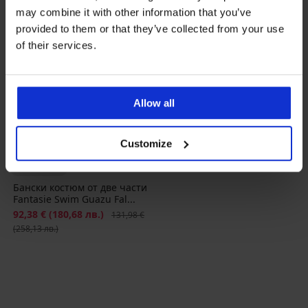
may combine it with other information that you’ve
provided to them or that they’ve collected from your use
of their services.
Allow all
-30%
Customize
PREMIUM
Бански костюм от две части
Fantasie Swim Guazu Fal...
Намаление
92,38 €
(180,68 лв.)
Първоначална цена
131,98 €
(258,13 лв.)