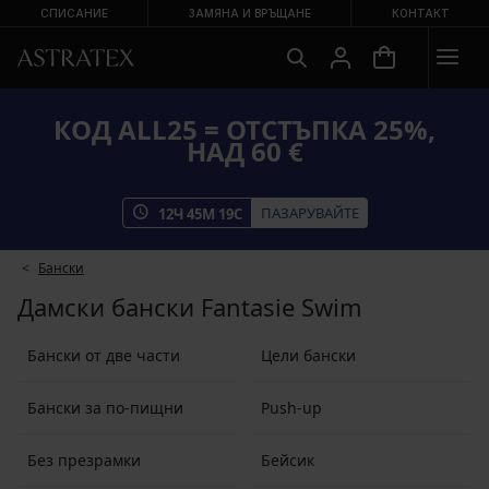
СПИСАНИЕ
ЗАМЯНА И ВРЪЩАНЕ
КОНТАКТ
КОД ALL25 = ОТСТЪПКА 25%,
НАД 60 €
ПАЗАРУВАЙТЕ
12
Ч
45
М
18
С
Бански
Дамски бански Fantasie Swim
Бански от две части
Цели бански
Бански за по-пищни
Push-up
Без презрамки
Бейсик