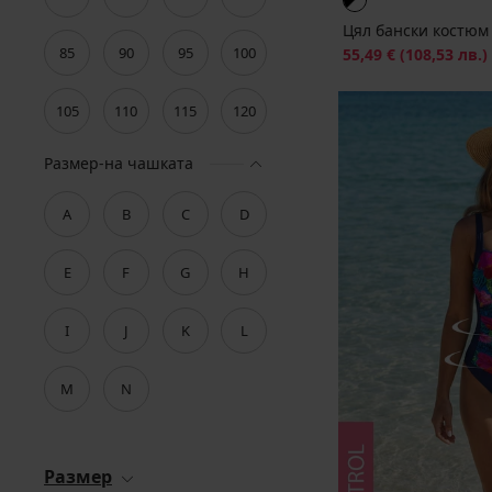
Цял бански костюм 
85
90
95
100
Намаление
55,49 €
(108,53 лв.)
105
110
115
120
Размер-на чашката
A
B
C
D
E
F
G
H
I
J
K
L
M
N
Размер