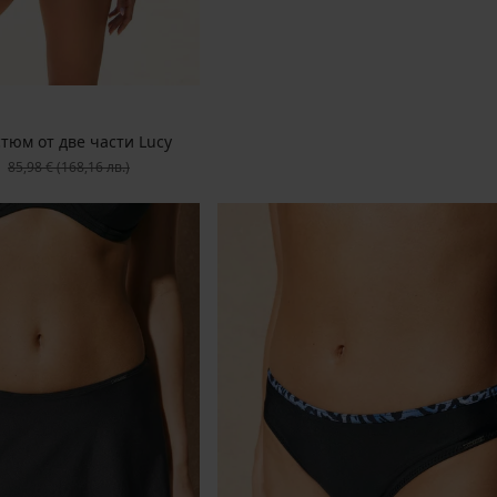
тюм от две части Lucy
Първоначална цена
85,98 €
(168,16 лв.)