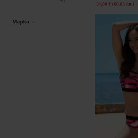
лв.)
Намаление
31,00 €
(60,63 лв.)
П
Mapka