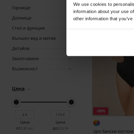
We use cookies to personalis
Горнище
information about your use of
Долнище
other information that you’ve
Стил и функции
Външен вид и мотив
Детайли
Закопчаване
Възможност
Цена
-50%
Цена
Цена
от
до
(7,82 лв.)
(232,74
Цял бански костюм