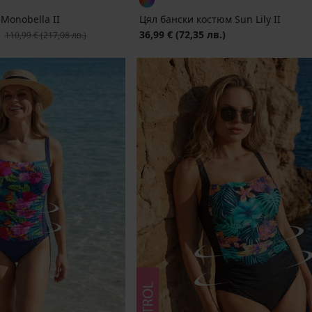
Monobella II
Цял бански костюм Sun Lily II
Първоначална цена
36,99 €
(72,35 лв.)
110,99 €
(217,08 лв.)