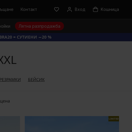
ръщане
Контакт
Вход
Kошница
ройки
Лятна разпродажба
BRA20 = СУТИЕНИ −20 %
XXL
ПРЕЗРАМКИ
БЕЙСИК
 цена
LIMITED