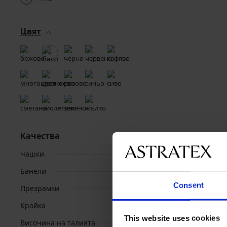
Цвят
Качества
Чашки
Банели
Consent
Презрамки
Кройка
This website uses cookies
Височина на талията