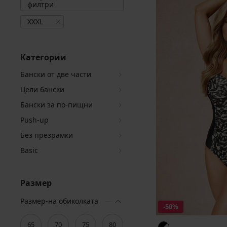
филтри
XXXL
Категории
Бански от две части
Цели бански
Бански за по-пищни
Push-up
Без презрамки
Basic
Размер
Размер-на обиколката
-50%
65
70
75
80