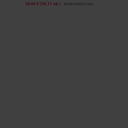
Намаление
28,69 €
(56,11 лв.)
Първоначална цена
40,99 €
(80,17 лв.)