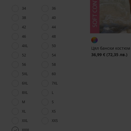
34
36
38
40
42
44
46
48
4XL
50
Цял бански костюм 
36,99 €
(72,35 лв.)
52
54
56
58
5XL
60
6XL
7XL
8XL
L
M
S
XL
XS
XXL
XXS
XXXL