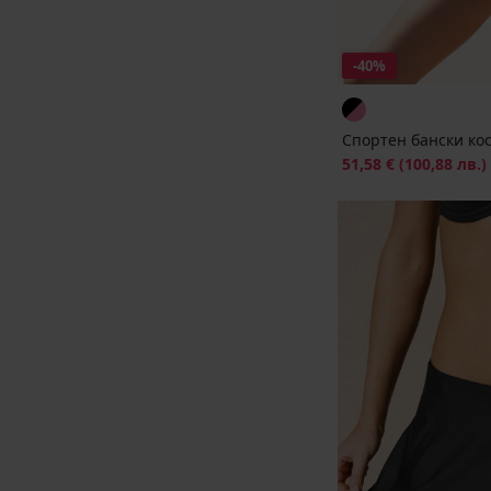
-40%
Спортен бански кос
Намаление
51,58 €
(100,88 лв.)