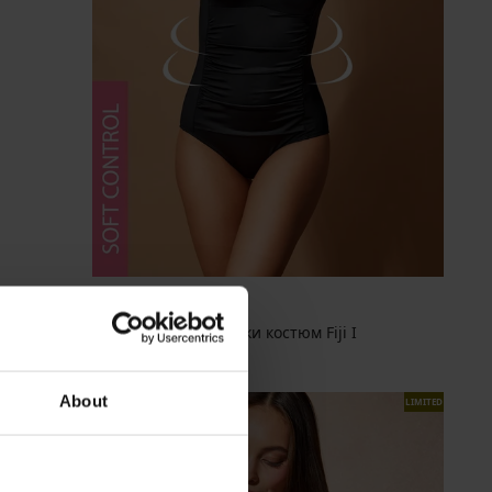
Вталяващ цял бански костюм Fiji I
53,99 €
(105,60 лв.)
About
LIMITED
LIMITED