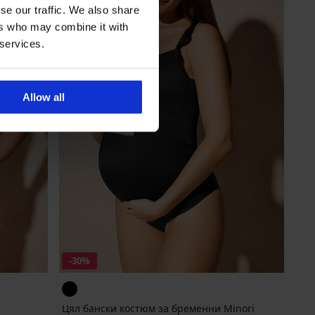
se our traffic. We also share
ers who may combine it with
 services.
Allow all
-30%
Цял бански костюм за бременни Minori