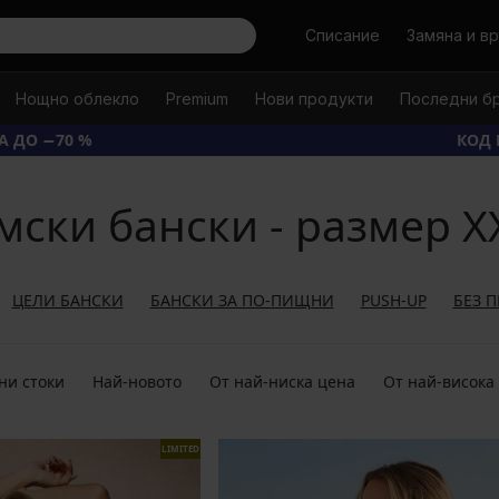
Търси
Списание
Замяна и в
Нощно облекло
Premium
Нови продукти
Последни б
А ДО −70 %
КОД 
мски бански - размер X
ЦЕЛИ БАНСКИ
БАНСКИ ЗА ПО-ПИЩНИ
PUSH-UP
БЕЗ 
ни стоки
Най-новото
От най-ниска цена
От най-висока
LIMITED