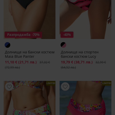
Разпродажба
-70%
-40%
Долнище на бански костюм
Долнище на спортен
Maia Blue Panter
бански костюм Lucy
Намаление
11,10 €
(21,71 лв.)
Първоначална цена
Намаление
19,79 €
(38,71 лв.)
Първоначалн
37,32 €
32,99 €
(72,99 лв.)
(64,52 лв.)
LIMITED
LIMITED