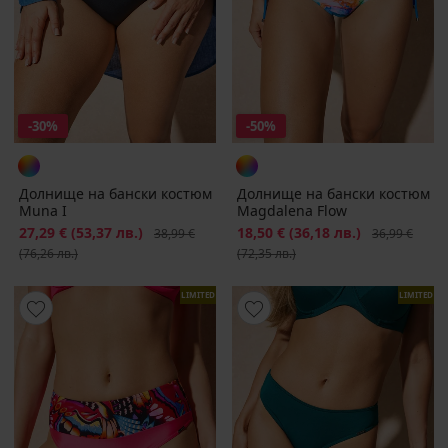
-30%
-50%
Долнище на бански костюм
Долнище на бански костюм
Muna I
Magdalena Flow
Намаление
27,29 €
(53,37 лв.)
Първоначална цена
Намаление
18,50 €
(36,18 лв.)
Първоначалн
38,99 €
36,99 €
(76,26 лв.)
(72,35 лв.)
LIMITED
LIMITED