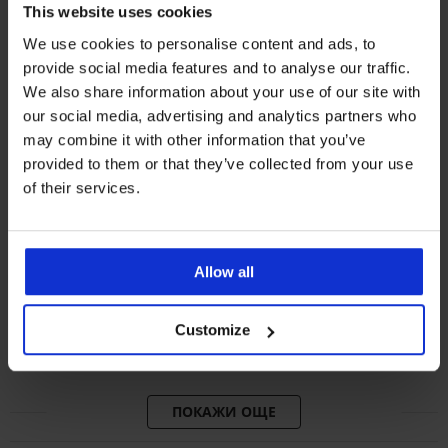
This website uses cookies
We use cookies to personalise content and ads, to
provide social media features and to analyse our traffic.
We also share information about your use of our site with
our social media, advertising and analytics partners who
may combine it with other information that you’ve
provided to them or that they’ve collected from your use
of their services.
-20% BRA20
-20% BRA20
Allow all
4,9
4,3
Сутиен Spacer Flexicup Dotted
Сутиен Violeta подплатен
Mesh II
изглаждащ
Customize
40,99 €
40,99 €
(80,17 лв.)
(80,17 лв.)
32,79 €
32,79 €
(64,13 лв.)
(64,13 лв.)
код:
BRA20
код:
BRA20
ПОКАЖИ ОЩЕ