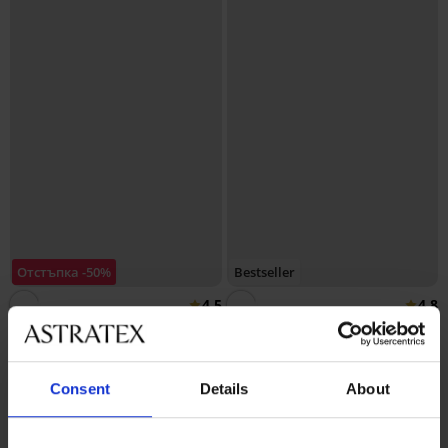
Отстъпка -50%
Bestseller
4,5
4,8
Сутиен Soft Lace II подплатен
Сутиен DIVA by IVA
без банели
неподплатен
18,50 €
40,99 €
(36,18 лв.)
36,99 €
(80,17 лв.)
Consent
Details
About