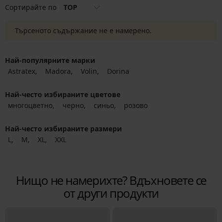
Сортирайте по
TOP
Търсеното съдържание не е намерено.
Най-популярните марки
Astratex
Madora
Volin
Dorina
Най-често избираните цветове
многоцветно
черно
синьо
розово
Най-често избираните размери
L
M
XL
XXL
Нищо не намерихте? Вдъхновете се
от други продукти