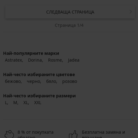
СЛЕДВАЩА СТРАНИЦА
Страница 1/4
Най-популярните марки
Astratex
Dorina
Rosme
Jadea
Най-често избираните цветове
бежово
черно
бяло
розово
Най-често избираните размери
L
M
XL
XXL
8 % от покупката
Безплатна замяна и
обратно
връщане