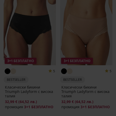
3+1 БЕЗПЛАТНО
3+1 БЕЗПЛАТНО
5
5
BESTSELLER
BESTSELLER
Класически бикини
Класически бикини
Triumph Ladyform с висока
Triumph Ladyform с висока
талия
талия
32,99 €
(64,52 лв.)
32,99 €
(64,52 лв.)
промоция
3+1 БЕЗПЛАТНО
промоция
3+1 БЕЗПЛАТНО