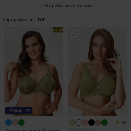
Изтрий всички филтри
Сортирайте по
TOP
LIMITED
-25 % ALL25
4,9
Смаляващ сутиен Triumph