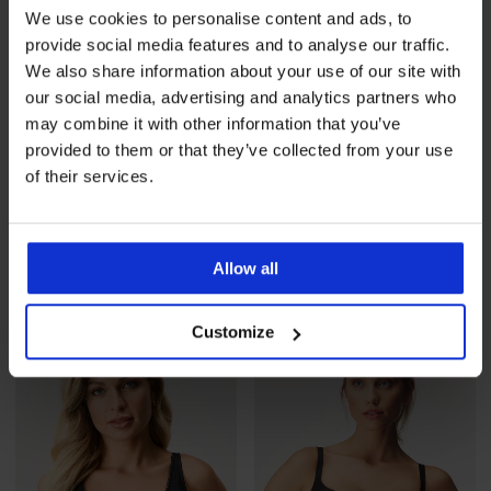
We use cookies to personalise content and ads, to
provide social media features and to analyse our traffic.
We also share information about your use of our site with
our social media, advertising and analytics partners who
may combine it with other information that you’ve
provided to them or that they’ve collected from your use
4,6
5
of their services.
BESTSELLER
BESTSELLER
Смаляващ сутиен Triumph
Сутиен Triumph Signature
Wild Rose Sensation
Sheer Minimizer
неподп...
48,99 €
(95,82 лв.)
Allow all
56,99 €
(111,46 лв.)
Customize