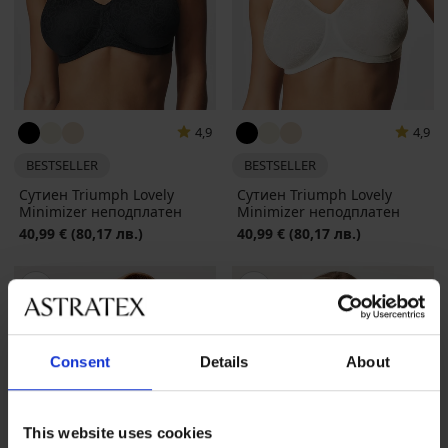
4,9
4,9
BESTSELLER
BESTSELLER
Сутиен Triumph Lovely
Сутиен Triumph Lovely
Minimizer неподплатен
Minimizer неподплатен
40,99 €
(80,17 лв.)
40,99 €
(80,17 лв.)
Consent
Details
About
This website uses cookies