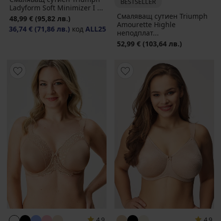
BESTSELLER
Ladyform Soft Minimizer I ...
Смаляващ сутиен Triumph
48,99 €
(95,82 лв.)
Amourette Highle
36,74 €
(71,86 лв.)
код
ALL25
неподплат...
52,99 €
(103,64 лв.)
4,9
4,9