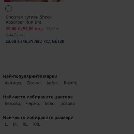
Спортен сутиен Shock
Absorber Run Bra
Намаление
29,60 €
(57,89 лв.)
Първоначална цена
73,99 €
(144,71 лв.)
23,68 €
(46,31 лв.)
код
GET20
Най-популярните марки
Astratex
Dorina
Jadea
Rosme
Най-често избираните цветове
бежово
черно
бяло
розово
Най-често избираните размери
L
M
XL
XXL