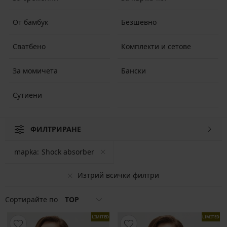
От бамбук
Безшевно
Сватбено
Комплекти и сетове
За момичета
Бански
Сутиени
ФИЛТРИРАНЕ
mapka:
Shock absorber
Изтрий всички филтри
Сортирайте по
TOP
LIMITED
LIMITED