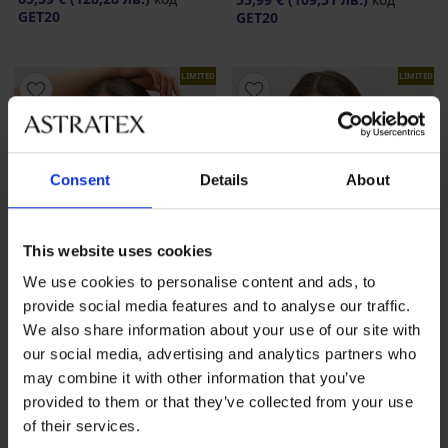
GET20
GET20
LIMITED
LIMITED
Consent
Details
About
This website uses cookies
We use cookies to personalise content and ads, to
provide social media features and to analyse our traffic.
Разпродажба
-30%
Разпродажба
-30%
We also share information about your use of our site with
-20 % GET20
-20 % GET20
our social media, advertising and analytics partners who
may combine it with other information that you’ve
provided to them or that they’ve collected from your use
Спортен сутиен Shock
Спортен сутиен Shock
of their services.
absorber Ultimate Run Bra
absorber Ultimate Run Bra