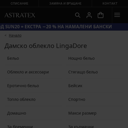
СПИСАНИЕ
ЗАМЯНА И ВРЪЩАНЕ
КОНТАКТ
КОД SUN20 = ЕКСТРА −20 % НА НАМАЛЕНИ БАНСКИ
Начало
Дамско облекло LingaDore
Бельо
Нощно бельо
Облекло и аксесоари
Стягащо бельо
Еротично бельо
Бейсик
Топло облекло
Спортно
Домашно
Макси размер
За бременни
За кърмачки