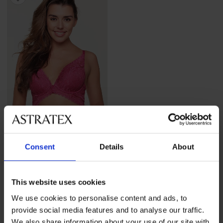
Разпродажба
-70%
Consent
Details
About
Сутиен Orchid подплатен
Намаление
24,00 €
(46,94 лв.)
Първоначална цена
80,27 €
This website uses cookies
(157,00 лв.)
We use cookies to personalise content and ads, to
provide social media features and to analyse our traffic.
We also share information about your use of our site with