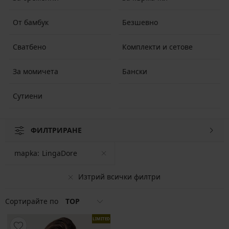
От бамбук
Безшевно
Сватбено
Комплекти и сетове
За момичета
Бански
Сутиени
ФИЛТРИРАНЕ
mapka:
LingaDore
Изтрий всички филтри
Сортирайте по
TOP
LIMITED