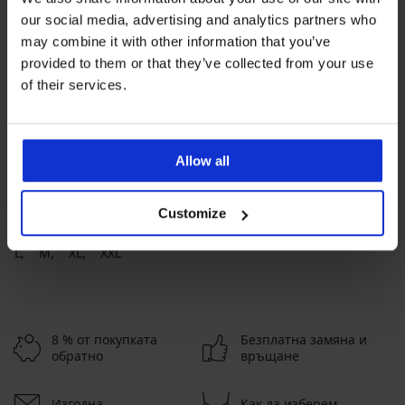
our social media, advertising and analytics partners who
may combine it with other information that you’ve
provided to them or that they’ve collected from your use
of their services.
Най-популярните марки
Astratex
Dorina
Rosme
Jadea
Allow all
Най-често избираните цветове
черно
бежово
бяло
розово
Customize
Най-често избираните размери
L
M
XL
XXL
8 % от покупката
Безплатна замяна и
обратно
връщане
Изгодна
Как да изберем