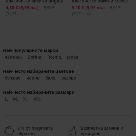
Класически бикини Brigitta
Класически бикини Meave
Намаление
4,80 €
(9,39 лв.)
Първоначална цена
Намаление
5,10 €
(9,97 лв.)
Първоначална ц
15,99 €
16,99 €
(31,27 лв.)
(33,23 лв.)
Най-популярните марки
Astratex
Dorina
Rosme
Jadea
Най-често избираните цветове
бежово
черно
бяло
розово
Най-често избираните размери
L
M
XL
XXL
8 % от покупката
Безплатна замяна и
обратно
връщане