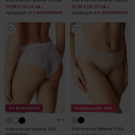
15,99 €
(31,27 лв.)
15,99 €
(31,27 лв.)
промоция
3+1 БЕЗПЛАТНО
промоция
3+1 БЕЗПЛАТНО
3+1 БЕЗПЛАТНО
Разпродажба
-50%
5
Класически бикини Frida
Класически бикини Pola
дантелени
Намаление
Първоначална