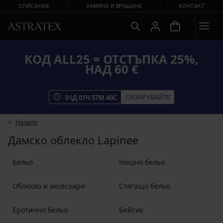
СПИСАНИЕ
ЗАМЯНА И ВРЪЩАНЕ
КОНТАКТ
КОД ALL25 = ОТСТЪПКА 25%,
НАД 60 €
ПАЗАРУВАЙТЕ
01
Д
01
Ч
57
М
39
С
Начало
Дамско облекло Lapinee
Бельо
Нощно бельо
Облекло и аксесоари
Стягащо бельо
Еротично бельо
Бейсик