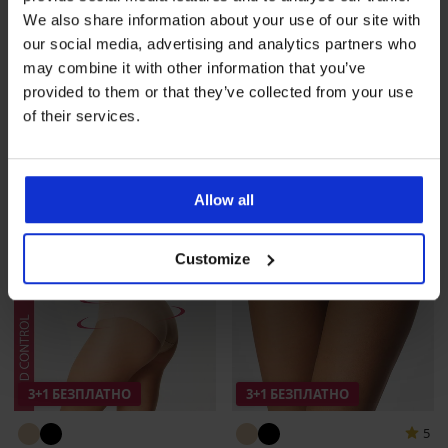
Стягащи памучни бикини
Класически бикини Pola
We also share information about your use of our site with
Kira Laser Cut с висока тал...
дантелени
our social media, advertising and analytics partners who
16,99 €
(33,23 лв.)
15,99 €
(31,27 лв.)
may combine it with other information that you’ve
промоция
3+1 БЕЗПЛАТНО
промоция
3+1 БЕЗПЛАТНО
provided to them or that they’ve collected from your use
of their services.
Allow all
Customize
3+1 БЕЗПЛАТНО
3+1 БЕЗПЛАТНО
5