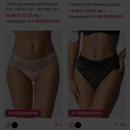
Стягащи памучни бикини
Класически бикини Laura
Kira Laser Cut с висока тал...
14,99 €
(29,32 лв.)
16,99 €
(33,23 лв.)
промоция
3+1 БЕЗПЛАТНО
промоция
3+1 БЕЗПЛАТНО
3+1 БЕЗПЛАТНО
3+1 БЕЗПЛАТНО
5
4,8