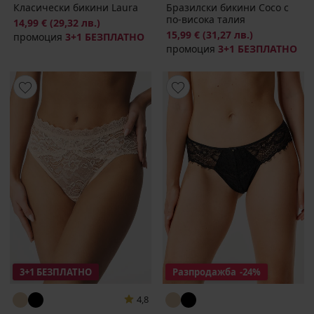
Класически бикини Laura
Бразилски бикини Coco с
по-висока талия
14,99 €
(29,32 лв.)
15,99 €
(31,27 лв.)
промоция
3+1 БЕЗПЛАТНО
промоция
3+1 БЕЗПЛАТНО
3+1 БЕЗПЛАТНО
Разпродажба
-24%
4,8