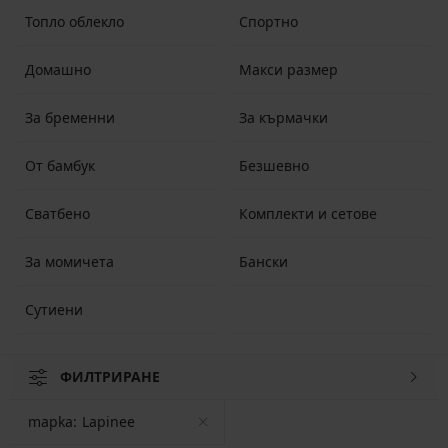
Топло облекло
Спортно
Домашно
Макси размер
За бременни
За кърмачки
От бамбук
Безшевно
Сватбено
Комплекти и сетове
За момичета
Бански
Сутиени
ФИЛТРИРАНЕ
mapka:
Lapinee