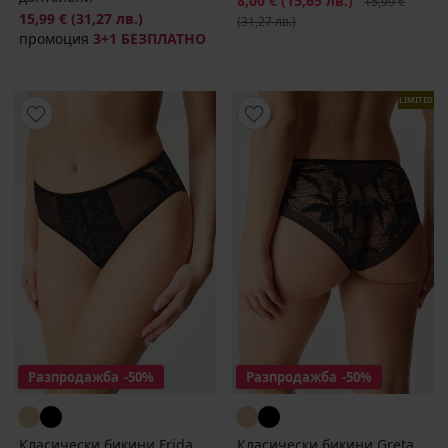
8,00 €
(15,65 лв.)
15,99 €
15,99 €
(31,27 лв.)
(31,27 лв.)
промоция
3+1 БЕЗПЛАТНО
LIMITED
Разпродажба
-50%
Разпродажба
-50%
Класически бикини Frida
Класически бикини Greta