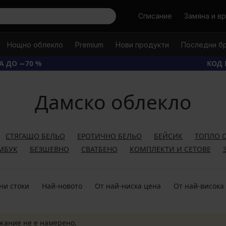
Търси
Списание
Замяна и в
Нощно облекло
Premium
Нови продукти
Последни б
А ДО −70 %
КОД 
Дамско облекло
СТЯГАЩО БЕЛЬО
ЕРОТИЧНО БЕЛЬО
БЕЙСИК
ТОПЛО 
МБУК
БЕЗШЕВНО
СВАТБЕНО
КОМПЛЕКТИ И СЕТОВЕ
ни стоки
Най-новото
От най-ниска цена
От най-висока
жание не е намерено.