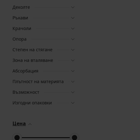
Деколте
Ръкави
Крачоли
Опора
Степен на стягане
Зона на вталяване
Абсорбация
Плътност на материята
Възможност
Изгодни опаковки
Цена