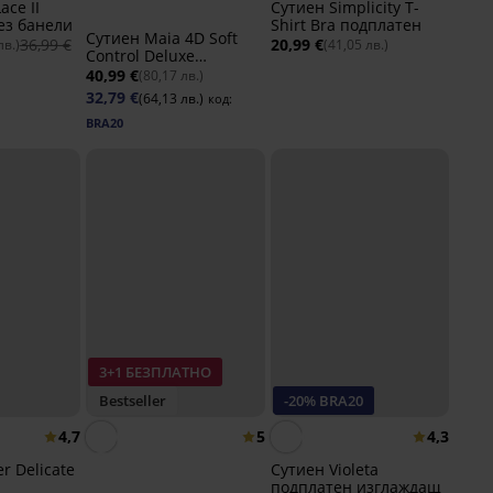
ace II
Сутиен Simplicity T-
ез банели
Shirt Bra подплатен
Сутиен Maia 4D Soft
36,99 €
20,99 €
лв.)
(41,05 лв.)
Control Deluxe
подплатен
40,99 €
(80,17 лв.)
32,79 €
(64,13 лв.)
код:
BRA20
3+1 БЕЗПЛАТНО
Bestseller
-20% BRA20
4,7
5
4,3
r Delicate
Сутиен Violeta
подплатен изглаждащ