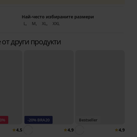
Най-често избираните размери
L
M
XL
XXL
 от други продукти
50%
-20% BRA20
Bestseller
4,5
4,9
4,9