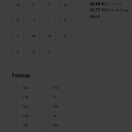
40,99 €
(80,17 лв.)
D
E
F
G
32,79 €
(64,13 лв.)
код:
BRA20
H
I
J
K
L
M
N
O
P
R
S
Размер
104
110
116
12
122
128
134
14
140
146