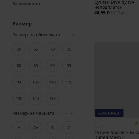
Сутиен DIVA by IVA
За момичета
неподплатен
40,99 €
(80,17 лв.)
Размер
Размер-на обиколката
60
65
70
75
80
85
90
95
100
105
110
115
120
125
130
-20% BRA20
Размер-на чашката
A
AA
B
C
Сутиен Spacer Flexic
Dotted Mesh II