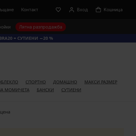
ръщане
Контакт
Вход
Kошница
ройки
Лятна разпродажба
BRA20 = СУТИЕНИ −20 %
ОБЛЕКЛО
СПОРТНО
ДОМАШНО
МАКСИ РАЗМЕР
ЗА МОМИЧЕТА
БАНСКИ
СУТИЕНИ
 цена