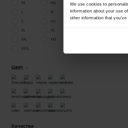
98
9XL
We use cookies to personalis
information about your use of
L
M
other information that you’ve
S
uni
XL
XS
XXL
XXS
XXXL
Цвят
Качества