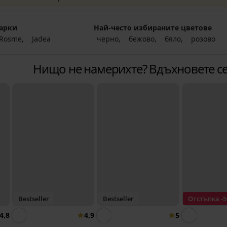
арки
Най-често избираните цветове
Rosme
Jadea
черно
бежово
бяло
розово
Нищо не намерихте? Вдъхновете се
Bestseller
Bestseller
Отстъпка -
4,8
4,9
5