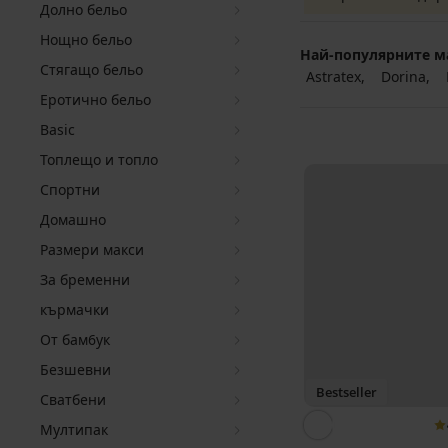
Долно бельо
Нощно бельо
Най-популярните м
Стягащо бельо
Astratex
Dorina
Еротично бельо
Basic
Топлещо и топло
Спортни
Домашно
Размери макси
За бременни
кърмачки
От бам6ук
Безшевни
Bestseller
Сватбени
Мултипак