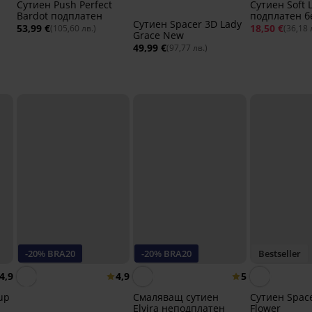
Сутиен Push Perfect
Сутиен Soft L
Bardot подплатен
подплатен б
Сутиен Spacer 3D Lady
53,99 €
18,50 €
(105,60 лв.)
(36,18 
Grace New
49,99 €
(97,77 лв.)
-20% BRA20
-20% BRA20
Bestseller
4,9
4,9
5
up
Смаляващ сутиен
Сутиен Space
Elvira неподплатен
Flower