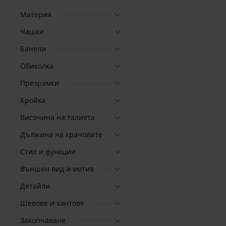
Материя
Чашки
Банели
Обиколка
Презрамки
Кройка
Височина на талията
Дължина на крачолите
Стил и функции
Външен вид и мотив
Детайли
Шевове и кантове
Закопчаване