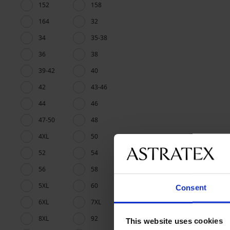
152
158
164
32
34
35-38
36
38
39-42
40
42
43-46
44
46
47-50
48
4XL
50
52
54
56
58
5XL
60
Consent
6XL
7XL
8XL
92
This website uses cookies