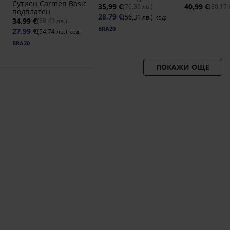
Сутиен Carmen Basic
35,99 €
40,99 €
(70,39 лв.)
(80,17 
подплатен
28,79 €
(56,31 лв.)
код:
34,99 €
(68,43 лв.)
BRA20
27,99 €
(54,74 лв.)
код:
BRA20
ПОКАЖИ ОЩЕ