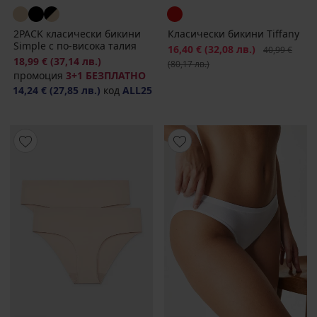
2PACK класически бикини
Класически бикини Tiffany
Simple с по-висока талия
Намаление
16,40 €
(32,08 лв.)
Първоначалн
40,99 €
18,99 €
(37,14 лв.)
(80,17 лв.)
промоция
3+1 БЕЗПЛАТНО
14,24 €
(27,85 лв.)
код
ALL25