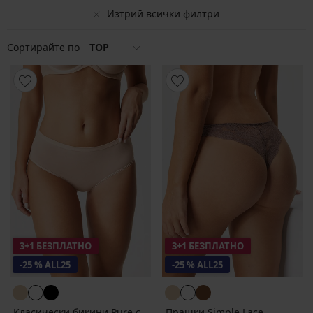
Изтрий всички филтри
Сортирайте по
TOP
3+1 БЕЗПЛАТНО
3+1 БЕЗПЛАТНО
-25 % ALL25
-25 % ALL25
Класически бикини Pure с
Прашки Simple Lace