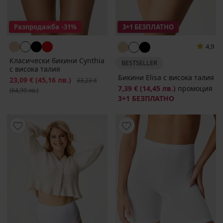
Разпродажба
-31%
3+1 БЕЗПЛАТНО
4,9
Класически бикини Cynthia
BESTSELLER
с висока талия
Бикини Elisa с висока талия
Намаление
23,09 €
(45,16 лв.)
Първоначална цена
33,23 €
7,39 €
(14,45 лв.)
промоция
(64,99 лв.)
3+1 БЕЗПЛАТНО