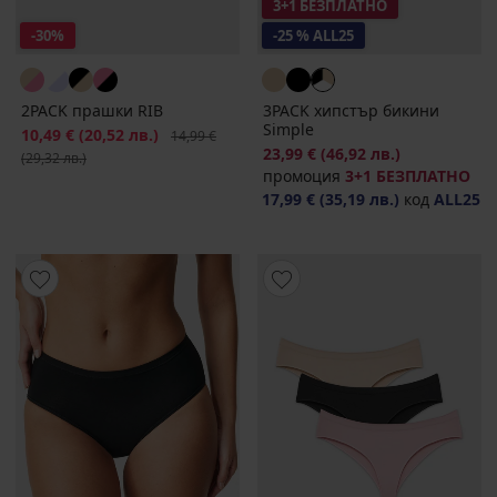
3+1 БЕЗПЛАТНО
-30%
-25 % ALL25
2PACK прашки RIB
3PACK хипстър бикини
Simple
Намаление
10,49 €
(20,52 лв.)
Първоначална цена
14,99 €
23,99 €
(46,92 лв.)
(29,32 лв.)
промоция
3+1 БЕЗПЛАТНО
17,99 €
(35,19 лв.)
код
ALL25