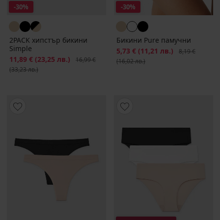
-30%
-30%
2PACK хипстър бикини
Бикини Pure памучни
Simple
Намаление
5,73 €
(11,21 лв.)
Първоначална
8,19 €
Намаление
11,89 €
(23,25 лв.)
Първоначална цена
16,99 €
(16,02 лв.)
(33,23 лв.)