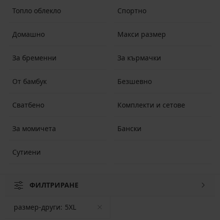
Топло облекло
Спортно
Домашно
Макси размер
За бременни
За кърмачки
От бамбук
Безшевно
Сватбено
Комплекти и сетове
За момичета
Бански
Сутиени
ФИЛТРИРАНЕ
размер-други:
5XL