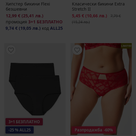
Хипстер бикини Flexi
Класически бикини Extra
безшевни
Stretch II
12,99 €
(25,41 лв.)
Намаление
5,45 €
(10,66 лв.)
Първоначална
7,79 €
промоция
3+1 БЕЗПЛАТНО
(15,24 лв.)
9,74 €
(19,05 лв.)
код
ALL25
LIMITED
3+1 БЕЗПЛАТНО
-25 % ALL25
Разпродажба
-60%