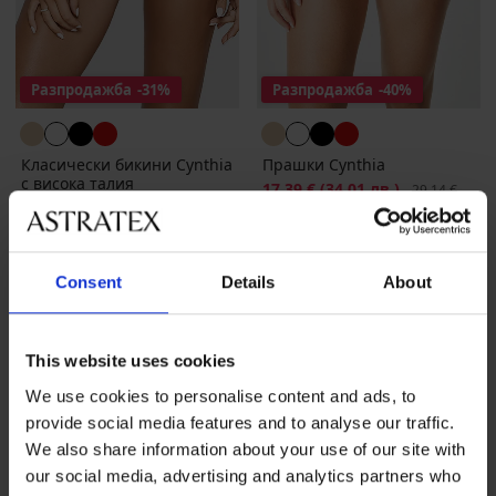
Разпродажба
-31%
Разпродажба
-40%
Класически бикини Cynthia
Прашки Cynthia
с висока талия
Намаление
17,39 €
(34,01 лв.)
Първоначалн
29,14 €
Намаление
23,09 €
(45,16 лв.)
Първоначална цена
33,23 €
(56,99 лв.)
(64,99 лв.)
Consent
Details
About
This website uses cookies
We use cookies to personalise content and ads, to
provide social media features and to analyse our traffic.
We also share information about your use of our site with
our social media, advertising and analytics partners who