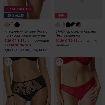
3+1 БЕЗПЛАТНО
-25 % ALL25
-30%
Класически бикини Pure с
3PACK бразилски бикини
по-висока талия памучни
Flexi безшевни
9,39 €
(18,37 лв.)
промоция
Намаление
20,29 €
(39,68 лв.)
Първоначалн
29,14 €
3+1 БЕЗПЛАТНО
(56,99 лв.)
7,04 €
(13,77 лв.)
код
ALL25