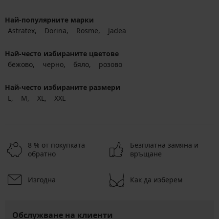
Най-популярните марки
Astratex
Dorina
Rosme
Jadea
Най-често избираните цветове
бежово
черно
бяло
розово
Най-често избираните размери
L
M
XL
XXL
8 % от покупката
Безплатна замяна и
обратно
връщане
Изгодна
Как да изберем
Обслужване на клиенти