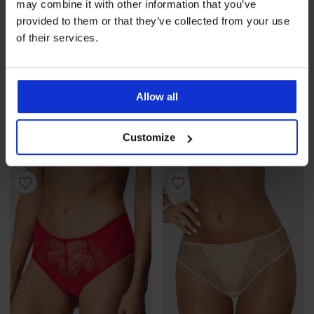
may combine it with other information that you’ve
provided to them or that they’ve collected from your use
of their services.
Разпродажба
-31%
-30%
Allow all
Класически бикини Cynthia
2PACK бикини RIB
с висока талия
Намаление
11,89 €
(23,25 лв.)
Първоначалн
16,99 €
Намаление
23,09 €
(45,16 лв.)
Първоначална цена
33,23 €
(33,23 лв.)
Customize
(64,99 лв.)