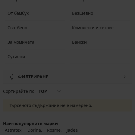
От бамбук
Безшевно
Сватбено
Комплекти и сетове
За момичета
Бански
Сутиени
ФИЛТРИРАНЕ
Сортирайте по
TOP
Търсеното съдържание не е намерено.
Най-популярните марки
Astratex
Dorina
Rosme
Jadea