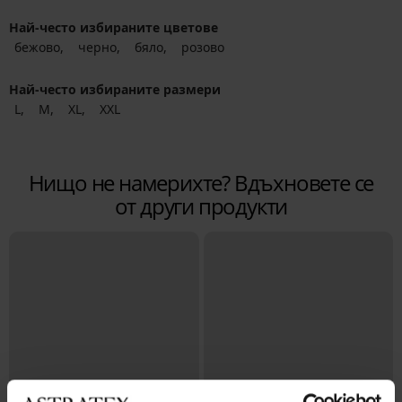
Най-често избираните цветове
бежово
черно
бяло
розово
Най-често избираните размери
L
M
XL
XXL
Нищо не намерихте? Вдъхновете се
от други продукти