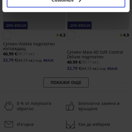
-20% BRA20
-20% BRA20
4,3
4,9
Сутиен Violeta подплатен
изглаждащ
Сутиен Maia 4D Soft Control
40,99 €
(80,17 лв.)
Deluxe подплатен
32,79 €
(64,13 лв.)
код:
BRA20
40,99 €
(80,17 лв.)
32,79 €
(64,13 лв.)
код:
BRA20
ПОКАЖИ ОЩЕ
8 % от покупката
Безплатна замяна и
обратно
връщане
Изгодна
Как да изберем