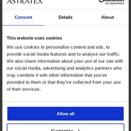
Consent
Details
About
Bestseller
Отстъпка -50%
This website uses cookies
4,8
4,5
We use cookies to personalise content and ads, to
Сутиен Maia 4D изглаждащ
Сутиен Soft Lace II подплатен
provide social media features and to analyse our traffic.
без банели
40,99 €
(80,17 лв.)
18,50 €
(36,18 лв.)
36,99 €
We also share information about your use of our site with
our social media, advertising and analytics partners who
may combine it with other information that you’ve
provided to them or that they’ve collected from your use
of their services.
Allow all
Customize