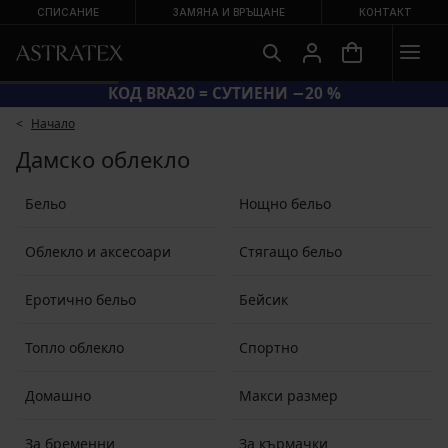
СПИСАНИЕ
ЗАМЯНА И ВРЪЩАНЕ
КОНТАКТ
КОД BRA20 = СУТИЕНИ −20 %
Начало
Дамско облекло
Бельо
Нощно бельо
Облекло и аксесоари
Стягащо бельо
Еротично бельо
Бейсик
Топло облекло
Спортно
Домашно
Макси размер
За бременни
За кърмачки