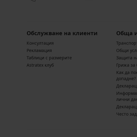
Обслужване на клиенти
Обща 
Консултация
Транспор
Pекламация
Общи усл
Таблици с размерите
Защита н
Astratex клуб
Грижа за 
Kак да по
допадне?
Декларац
Информац
лични да
Декларац
Често за