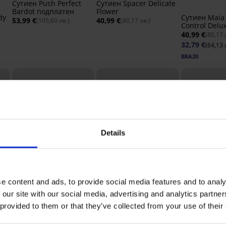
Сутиен Push Perfect
Сутиен Spacer Delicate
Bardot подплатен
Flower
dy
Сутиен Maia 
53,99 €
40,99 €
(105,60 лв.)
(80,17 лв.)
Control Delu
подплатен
40,99 €
(80,17 
32,79 €
(64,13 
BRA20
Details
3+1 БЕЗПЛ
e content and ads, to provide social media features and to analy
Bestseller
-20% BRA20
Bestseller
 our site with our social media, advertising and analytics partn
4,8
4,9
4,9
 provided to them or that they’ve collected from your use of their
Сутиен Simplicity T-
Сутиен Spacer Flexicup
Стягащи би
Shirt Bra подплатен
Dotted Mesh II
Simple Push-