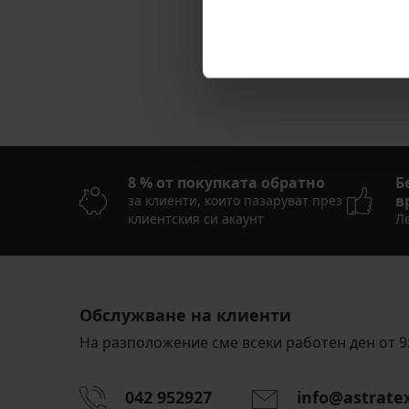
40,99 €
(80,17 лв.)
8 % от покупката обратно
Б
в
за клиенти, които пазаруват през
клиентския си акаунт
Ле
Обслужване на клиенти
На разположение сме всеки работен ден от 9:
042 952927
info@astrate