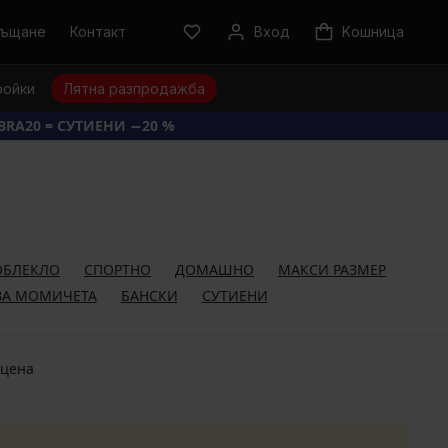
ръщане
Контакт
Вход
Kошница
ройки
Лятна разпродажба
BRA20 = СУТИЕНИ −20 %
ОБЛЕКЛО
СПОРТНО
ДОМАШНО
МАКСИ РАЗМЕР
ЗА МОМИЧЕТА
БАНСКИ
СУТИЕНИ
 цена