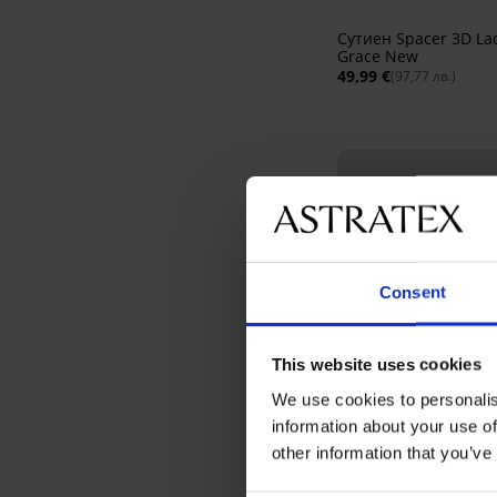
Сутиен Spacer 3D La
Grace New
49,99 €
(97,77 лв.)
Consent
This website uses cookies
We use cookies to personalis
Bestseller
information about your use of
other information that you’ve
Сутиен DIVA by IVA
неподплатен