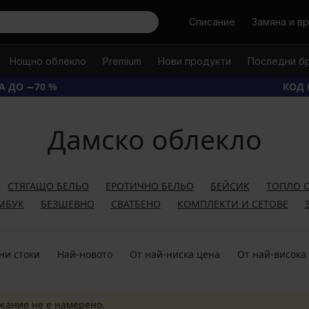
Търси
Списание
Замяна и в
Нощно облекло
Premium
Нови продукти
Последни б
А ДО −70 %
КОД 
Дамско облекло
СТЯГАЩО БЕЛЬО
ЕРОТИЧНО БЕЛЬО
БЕЙСИК
ТОПЛО 
МБУК
БЕЗШЕВНО
СВАТБЕНО
КОМПЛЕКТИ И СЕТОВЕ
ни стоки
Най-новото
От най-ниска цена
От най-висока
жание не е намерено.