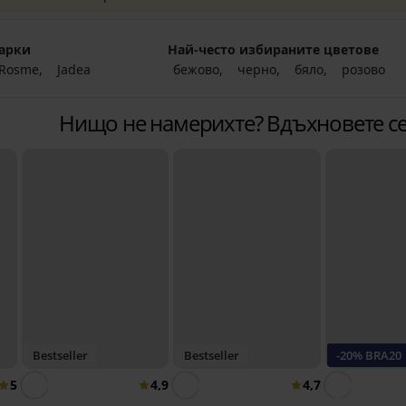
арки
Най-често избираните цветове
Rosme
Jadea
бежово
черно
бяло
розово
Нищо не намерихте? Вдъхновете се
Bestseller
Bestseller
-20% BRA20
5
4,9
4,7