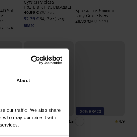
Сутиен Violeta
подплатен изглаждащ
4D Soft
Бразилски бикини
40,99 €
(80,17 лв.)
xe
Lady Grace New
32,79 €
(64,13 лв.)
код:
20,99 €
лв.)
(41,05 лв.)
BRA20
лв.)
код:
About
АТНО
se our traffic. We also share
3+1 БЕЗПЛАТНО
-20% BRA20
ers who may combine it with
4,4
3,5
4,9
 services.
кини
Класически бикини
Up с
Bamboo Nature