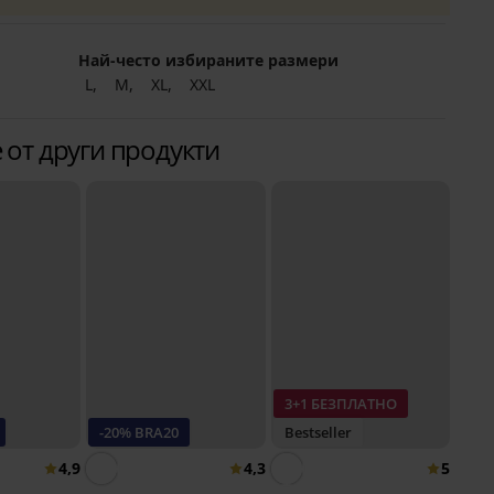
Най-често избираните размери
L
M
XL
XXL
 от други продукти
3+1 БЕЗПЛАТНО
-20% BRA20
Bestseller
4,9
4,3
5