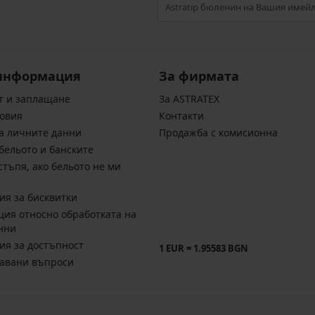
информация
За фирмата
т и заплащане
За ASTRATEX
овия
Контакти
а личните данни
Продажба с комисионна
бельото и банските
стъпя, ако бельото не ми
ия за бисквитки
ия относно обработката на
нни
ия за достъпност
1 EUR = 1.95583 BGN
давани въпроси