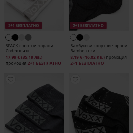
2+1 БЕЗПЛАТНО
2+1 БЕЗПЛАТНО
3PACK спортни чорапи
Бамбукови спортни чорапи
Codex къси
Bambo къси
17,99 €
(35,19 лв.)
8,19 €
(16,02 лв.)
промоция
промоция
2+1 БЕЗПЛАТНО
2+1 БЕЗПЛАТНО