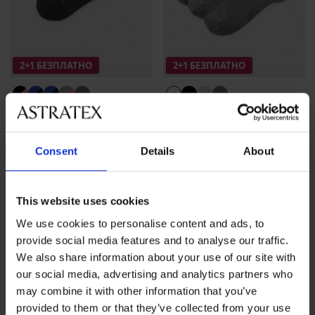
2+1 БЕЗПЛАТНО
2+1 БЕЗПЛАТНО
Спортни памучни чорапи
3PACK спортни чорапи
Walli по-дълги
Codex къси
6,09 €
(11,91 лв.)
промоция
17,99 €
(35,19 лв.)
Consent
Details
About
2+1 БЕЗПЛАТНО
промоция
2+1 БЕЗПЛАТНО
This website uses cookies
We use cookies to personalise content and ads, to
provide social media features and to analyse our traffic.
We also share information about your use of our site with
our social media, advertising and analytics partners who
may combine it with other information that you’ve
provided to them or that they’ve collected from your use