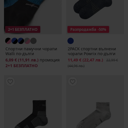
2+1 БЕЗПЛАТНО
Разпродажба
-50%
Спортни памучни чорапи
2PACK спортни вълнени
Walli по-дълги
чорапи Powrix по-дълги
6,09 €
(11,91 лв.)
промоция
Намаление
11,49 €
(22,47 лв.)
Първоначалн
22,99 €
2+1 БЕЗПЛАТНО
(44,96 лв.)