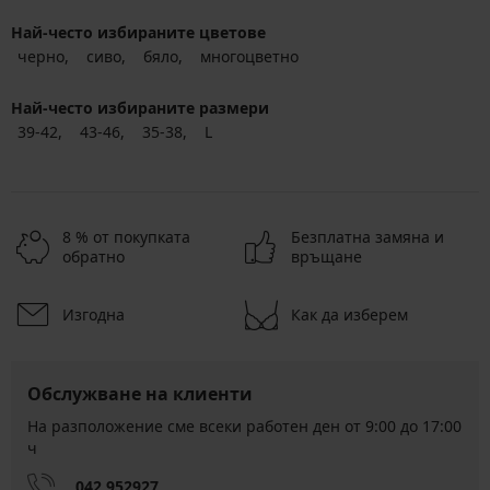
Най-често избираните цветове
черно
сиво
бяло
многоцветно
Най-често избираните размери
39-42
43-46
35-38
L
8 % от покупката
Безплатна замяна и
обратно
връщане
Изгодна
Как да изберем
Обслужване на клиенти
На разположение сме всеки работен ден от 9:00 до 17:00
ч
042 952927