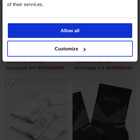
of their services.
2+1 БЕЗПЛАТНО
2+1 БЕЗПЛАТНО
Allow all
Customize
3PACK каси чорапи FILA
3PACK каси чорапи FILA
Underwear Lady
Underwear Lady
10,99 €
(21,49 лв.)
10,99 €
(21,49 лв.)
промоция
2+1 БЕЗПЛАТНО
промоция
2+1 БЕЗПЛАТНО