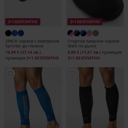
2+1 БЕЗПЛАТНО
2+1 БЕЗПЛАТНО
2PACK чорапи с компресия
Спортни памучни чорапи
Sprinter до глезена
Walli по-дълги
18,99 €
(37,14 лв.)
6,09 €
(11,91 лв.)
промоция
промоция
2+1 БЕЗПЛАТНО
2+1 БЕЗПЛАТНО