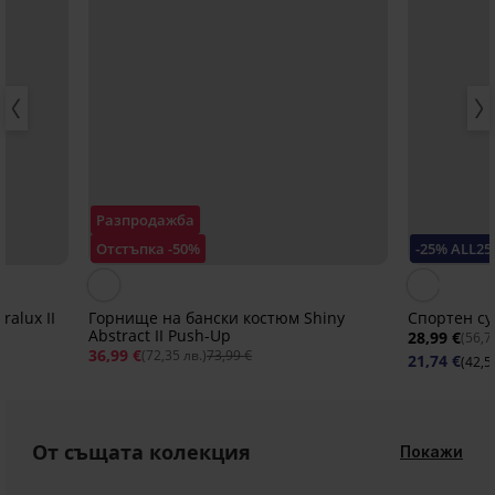
Разпродажба
Отстъпка -50%
-25% ALL25
alux II
Горнище на бански костюм Shiny
Спортен су
Abstract II Push-Up
28,99 €
(56,7
36,99 €
(72,35 лв.)
73,99 €
21,74 €
(42,5
От същата колекция
Покажи