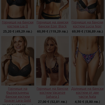
Горнище на бански
Горнище на бански
Горнище на дамски
костюм Lucia Noir
костюм Lia II
бански Ezer Black
69,99 €
(136,89 лв.)
25,20 €
(49,29 лв.)
60,99 €
(119,29 лв.)
Горнище на
Долнище на бански
Горнище на бански
бързосъхнещ
костюм от две
костюм Vacanze
бански костюм
части Nala
Sahara I
Spacer Lara Gold
4,50 €
(8,80 лв.)
27,00 €
(52,81 лв.)