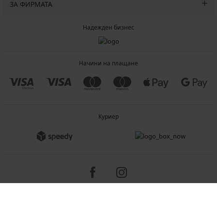
ЗА ФИРМАТА
Надежден бизнес
Начини на плащане
Куриер
Copyright 2005-2026 © ASTRATEX a.s.
Programia - B2C, B2B, advanced e-commerce solutions