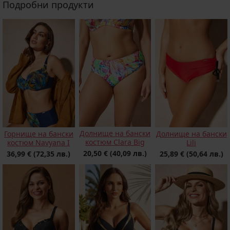
Подробни продукти
Долнище на бански
Горнище на бански
Долнище на бански
костюм Clara Big
костюм Navyana I
Lili
20,50 €
(40,09 лв.)
36,99 €
(72,35 лв.)
25,89 €
(50,64 лв.)