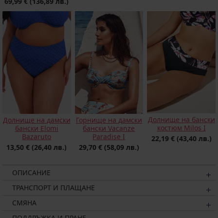
69,99 €
(136,89 лв.)
Долнище на бански
Долнище на дамски
Горнище на дамски
костюм Milos I
бански Elomi
бански Vacanze
Bazaruto
Paradise I
22,19 €
(43,40 лв.)
13,50 €
(26,40 лв.)
29,70 €
(58,09 лв.)
ОПИСАНИЕ
ТРАНСПОРТ И ПЛАЩАНЕ
СМЯНА
ПОДДРЪЖКА И ПРАНЕ